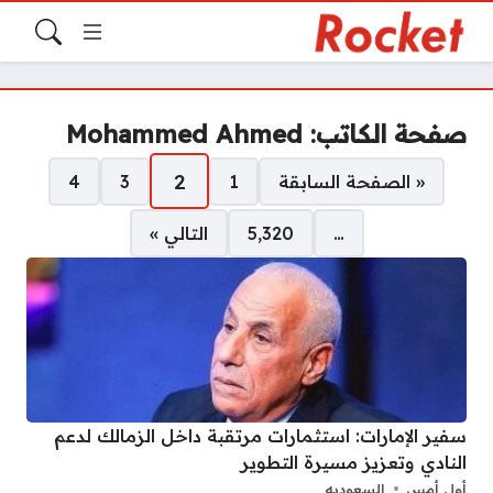
صفحة الكاتب: Mohammed Ahmed
صفحات:
2
« الصفحة السابقة
1
3
4
…
5٬320
التالي »
سفير الإمارات: استثمارات مرتقبة داخل الزمالك لدعم
النادي وتعزيز مسيرة التطوير
أول أمس
السعوديه