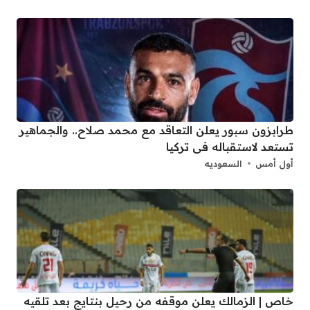
طرابزون سبور يعلن التعاقد مع محمد صلاح.. والجماهير
تستعد لاستقباله فى تركيا
أول أمس
السعوديه
خاص | الزمالك يعلن موقفه من رحيل بنتايج بعد تلقيه