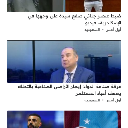
ضبط عنصر جنائي صفع سيدة على وجهها في
الإسكندرية.. فيديو
أول أمس
السعوديه
غرفة صناعة الدواء: إيجار الأراضي الصناعية بالتملك
يخفف أعباء المستثمر
أول أمس
السعوديه