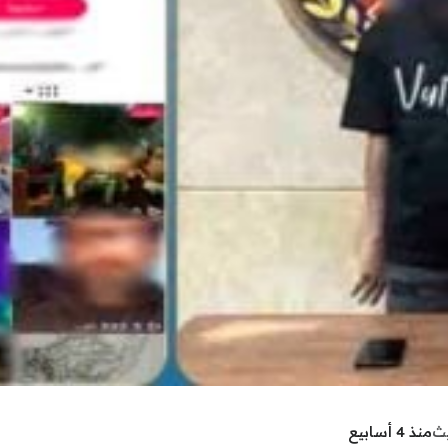
يث
منذ 4 أسابيع