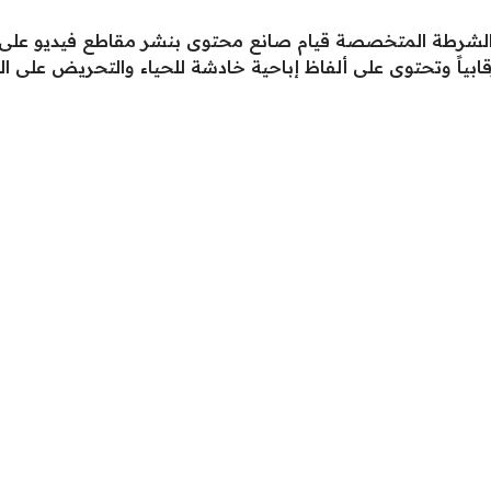
اع الشرطة المتخصصة قيام صانع محتوى بنشر مقاطع فيديو على
بياً وتحتوى على ألفاظ إباحية خادشة للحياء والتحريض على الع