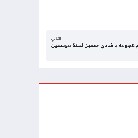
التالي
م هجومه بـ شادي حسين لمدة موسمين