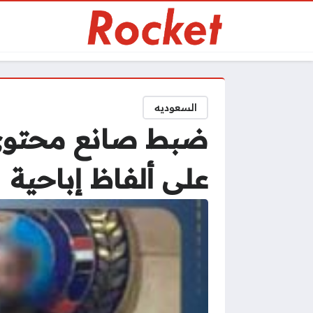
السعوديه
ضبط صانع محتوى ل
على ألفاظ إباحية