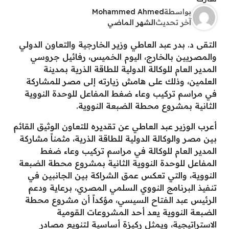
بواسطة
Mohammed Ahmed
آخر تحديث
الشهر الماضي
التقى د. بدر عبد العاطي وزير الخارجية والتعاون الدولي
والمصريين بالخارج، اليوم الخميس، رفائيل جروسي
المدير العام للوكالة الدولية للطاقة الذرية بمدينة
العلمين، وذلك على هامش زيارته إلى مصر للمشاركة
في مراسم تركيب وعاء ضغط المفاعل للوحدة النووية
الثانية بمشروع محطة الضبعة النووية.
أعرب الوزير عبد العاطي عن تقديره للتعاون الوثيق القائم
بين مصر والوكالة الدولية للطاقة الذرية، مثمناً مشاركة
المدير العام للوكالة في مراسم تركيب وعاء ضغط
المفاعل للوحدة النووية الثانية بمشروع محطة الضبعة
النووية، والتي تعكس عمق الشراكة بين الجانبين في
تنفيذ البرنامج النووي السلمي المصري، برعاية ودعم
الرئيس عبد الفتاح السيسي، مؤكداً أن مشروع محطة
الضبعة النووية يعد أحد المشروعات القومية
الاستراتيجية، ويمثل ركيزة أساسية لتنويع مصادر