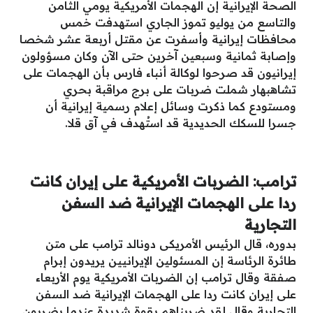
الصحة الإيرانية إن الهجمات الأمريكية يومي الثامن
والتاسع من يوليو تموز الجاري استهدفت خمس
محافظات إيرانية وأسفرت عن مقتل أربعة عشر شخصا
وإصابة ثمانية وسبعين آخرين حتى الآن وكان مسؤولون
إيرانيون قد صرحوا لوكالة أنباء فارس بأن الهجمات على
تشاهبهار شملت ضربات على برج مراقبة بحري
ومستودع كما ذكرت وسائل إعلام رسمية إيرانية أن
جسرا للسكك الحديدية قد استُهدف في آق قلا.
ترامب: الضربات الأمريكية على إيران كانت
ردا على الهجمات الإيرانية ضد السفن
التجارية
بدوره، قال الرئيس الأمريكى دونالد ترامب على متن
طائرة الرئاسة إن المسئولين الإيرانيين يريدون إبرام
صفقة وقال ترامب إن الضربات الأمريكية يوم الأربعاء
على إيران كانت ردا على الهجمات الإيرانية ضد السفن
التجارية وقال لقد ضربناهم بقوة شديدة عندما يضربون