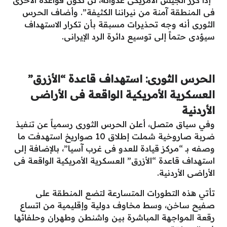
“إذا كرر الجيش الأمريكى عدوانه، لن تكون قواعده الأخرى
فى المنطقة آمنة من نيراننا الكثيفة”. وأضاف الحرس
الثورى أنه وجه تحذيرات مسبقة بأن تكرار الاستهداف
سيؤدى حتماً إلى توسيع دائرة الرد الإيرانى.
الحرس الثورى: استهداف قاعدة “الأزرق”
العسكرية الأمريكية الواقعة فى الأراضى
الأردنية
وفي سياق متصل، أعلن الحرس الثورى رسمياً عن تنفيذ
ضربة صاروخية شملت إطلاق 10 صواريخ استهدفت ما
وصفه بـ “مركز قيادة للعدو فى غرب آسيا”، بالإضافة إلى
استهداف قاعدة “الأزرق” العسكرية الأمريكية الواقعة فى
الأراضى الأردنية.
تأتي هذه التطورات المتسارعة لتضع المنطقة على
صفيح ساخن، وسط مخاوف دولية وإقليمية من اتساع
رقعة المواجهة المباشرة بين واشنطن وطهران وحلفائها