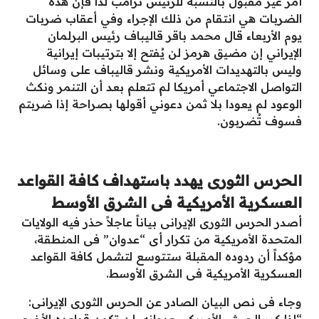
أمر غير مقبول بالنسبة للرئيس ترامب لذا فإن هذه
الضربات هي انتقام من ذلك الإجراء وفي أعقاب ضربات
يوم الأربعاء قال محمد باقر قاليباف رئيس البرلمان
الإيراني إن مضيق هرمز لن يُفتح إلا بترتيبات إيرانية
وليس بالتهديدات الأمريكية ونشر قاليباف على وسائل
التواصل الاجتماعي أمريكا لم تتعلم بعد أن التنمر ونكث
الوعود لم يعودا بلا ثمن دعوني أقولها بصراحة إذا ضربتم
فسوف تُضربون.
الحرس الثورى يهدد باستهداف كافة القواعد
العسكرية الأمريكية فى الشرق الأوسط
أصدر الحرس الثورى الإيرانى بياناً عاجلاً حذر فيه الولايات
المتحدة الأمريكية من تكرار أى “عدوان” فى المنطقة،
مؤكداً أن ردوده المقبلة ستتوسع لتشمل كافة القواعد
العسكرية الأمريكية فى الشرق الأوسط.
وجاء فى نص البيان الصادر عن الحرس الثورى الإيرانى: