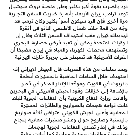
نرد بالضرب بقوة أكبر بكثير وعلى منصة تروث سوشيال
توعد ترامب إيران الأربعاء بأنه إذا ضربت السفن التجارية
مرة أخرى فإن الرد سيكون أسوأ بكثير وكان ترمب قد
وجّه من قمة حلف شمال الأطلسي الناتو في أنقرة
تهديداته لإيران عقب استهداف السفن الثلاث وقال إن
الولايات المتحدة يمكن أن تعيد فرض حصارها البحري
وتستهدف محطات الكهرباء والمياه في إيران مضيفا أن
القوات الأمريكية قد تسيطر على جزيرة خارك الإيرانية
وبعد ساعات من هذه الضربات قال الجيش الإيراني إنه
استهدف خلال الساعات الماضية بالمسيّرات أنظمة
باتريوت في الكويت وموقعا للإنذار المبكر في قطر
بالإضافة إلى خزانات وقود الجيش الأمريكي في البحرين
وأفادت وزارة الدفاع الكويتية بأن الدفاعات الجوية للبلاد
كانت تواجه هجمات بالصواريخ والطائرات المسيّرة
المعادية وأعلن الجيش الكويتي اعتراض ثلاثة صواريخ
باليستية وصاروخ جوال وعشر مسيّرات معادية بنجاح
وذلك في إطار تصدي الدفاعات الجوية لهجمات
صاروخية وطائرات مسيّرة معادية كما أعلنت وزارة