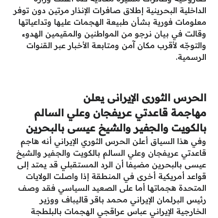
الداخلية البحرينية إطلاق صافرات الإنذار مرتين دون توفر
معلومات فورية بشأن طبيعة الهجمات عليها وتداعياتها
وقالت في بيان نرجو من المواطنين والمقيمين الهدوء
والتوجّه لأقرب مكان آمن ومتابعة الأخبار عبر القنوات
الرسمية.
الحرس الثورى الإيرانى يعلن
مهاجمة قاعدتي عريفجان وعلي السالم
بالكويت والجفير والشيخ عيسى بالبحرين
وفي هذا السياق أعلن الحرس الثوري الإيراني أنه هاجم
قاعدتي عريفجان وعلي السالم بالكويت والجفير والشيخ
عيسى بالبحرين مضيفا أن الرد المستقبلي قد يمتد إلى
قواعد أمريكية أخرى في المنطقة إذا واصلت الولايات
المتحدة هجماتها أما على الصعيد السياسي فقد وصف
رئيس البرلمان الإيراني محمد باقر قاليباف ووزير
الخارجية الإيراني عباس عراقجي الهجمات بالبلطجة