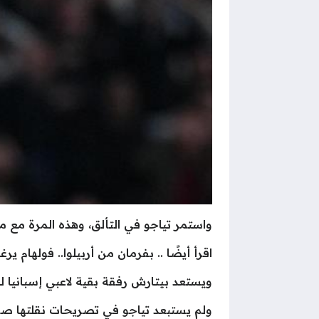
واستمر تياجو في التألق، وهذه المرة مع منتخب إسبانيا للش
اقرأ أيضًا .. بفرمان من أربيلوا.. فولهام ي
ويستعد بيتارش رفقة بقية لاعبي إسبانيا للقاء 
ولم يستبعد تياجو في تصريحات نقلتها صحيفة