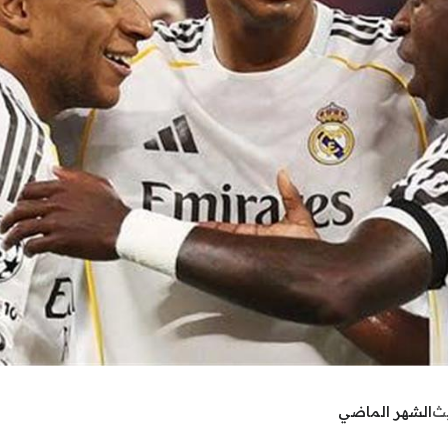
يث
الشهر الماضي