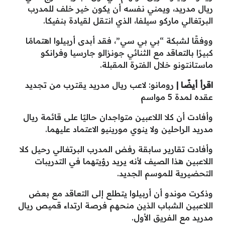
ريال مدريد، ويمني نفسه أن يكون خير خلف للمدرب
البرتغالي ماركو سيلفا، الذي انتقل لقيادة بنفيكا.
ووفقًا لشبكة “بي بي سي”، فقد أبدى أربيلوا اهتمامًا
كبيرًا بالتعاقد مع الثنائي جونزالو جارسيا وفرانكو
ماستانتونو خلال الفترة المقبلة.
اقرأ أيضًا |
رومانو: لاعب ريال مدريد يقترب من تجديد
عقده لمدة 5 مواسم
وأفادت أن كلا اللاعبين متواجدان حاليًا على قائمة ريال
مدريد الراحلين ولا ينوي مورينيو الاعتماد عليهما.
وأفادت تقارير سابقة رفض المدرب البرتغالي رحيل كلا
اللاعبين هذا الصيف لأنه يريد رؤيتهما في التدريبات
التحضيرية للموسم الجديد.
وذكرت موندو أن أربيلوا يتطلع إلى التعاقد مع بعض
اللاعبين الشباب الذين منحهم فرصة ارتداء قميص ريال
مدريد مع الفريق الأول.