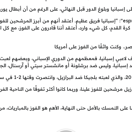
 الدور قبل النهائي، على الرغم من أن أبطال يورو 2024 هم المرشحين المفضلين للتأهل
وقال كورتوا في تصريحات نقلتها شبكة ”espn”: “إسبانيا فريق عظيم. أعتقد أنهم من أبرز 
رة القدم، كل شيء وارد، أعتقد أننا قادرون على الفوز، مع كل 
صر.. وكنت واثقًا من الفوز على أمريكا
رف لاعبي إسبانيا، فمعظمهم من الدوري الإسباني، وبعضهم لع
ضد إسبانيا، وليس ضد برشلونة أو مانشستر سيتي أو آرسنال، الجم
 مرشحين للفوز علينا، وربما كانوا أكثر تفوقًا من الناحية الفر
 على التمسك بالأمل حتى النهاية، الأهم هو الفوز بالمباريات، من 