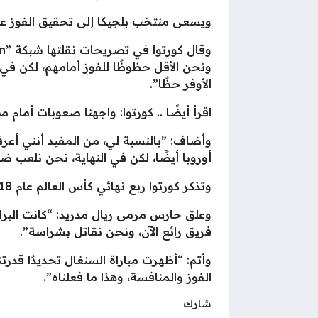
ويسعى منتخب بلجيكا إلى تحقيق الفوز على إسبانيا وبلوغ
ونحن الأقل حظوظًا للفوز أمامهم، لكن في ك
الأوفر حظًا”.
اقرأ أيضًا .. كورتوا: واجهنا صعوبات أمام م
وأضاف: ”بالنسبة لي، من المفيد أنني أع
أوروبا أيضًا، لكن في النهاية، نحن نلعب 
وتذكر كورتوا ربع نهائي كأس العالم عام 2018، والذي لعبته بلجيكا ضد البرازيل، وانتصرت وقتها 2-1 في سيناريو مثير.
وعلق حارس مرمى ريال مدريد: “كانت البرازيل
فريق رائع الآن، ونحن نقاتل بشراسة”.
وأتم: “أظهرت مباراة السنغال تحديدًا قدرتنا
الفوز والمنافسة، وهذا ما فعلناه”.
شارك