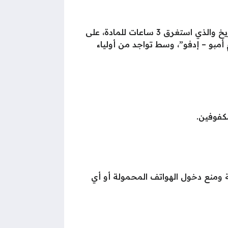
وبلغ عدد طلاب الثانوية العامة بمحافظة أسوان، نحو 10 آلاف و213 طالبا، أدوا امتحان مادتى الفيزياء والتاريخ والذي استغرق 3 ساعات للمادة، على
وم أمبو – إدفو”، وسط تواجد من أولياء
ة ومنع دخول الهواتف المحمولة أو أي