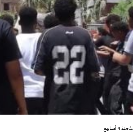
يث
منذ 4 أسابيع