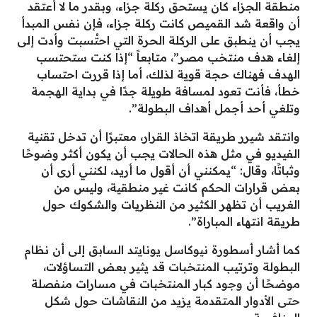
منطقة الجزاء كان يستحق ركلة جزاء، وبقدر ما لا أعتقد
أن واقعة شد القميص كانت ركلة جزاء، فإن نفس المبدأ
يجب أن ينطبق على الركلة الحرة التي احتُسبت وأدت إلى
إلغاء هدف منتخب مصر”، متابعاً “إذا كنت ستحتسب
الهدف فهناك حجة قوية لذلك، أما إذا قررت احتساب
خطأ، فأنت تعود لمسافة طويلة جدًا في بداية الهجمة
وتلغي أحد أجمل أهداف البطولة”.
وانتقد شيرر طريقة اتخاذ القرار، معتبرًا أن تدخل تقنية
الفيديو في مثل هذه الحالات يجب أن يكون أكثر وضوحًا
وثباتًا، وقال: “يمكنني أن أقول ما أريد، لكنني أرى أن
بعض قرارات الحكم كانت غير منطقية، وليس من
الغريب أن تظهر الكثير من النظريات والشكوك حول
طريقة انتهاء المباراة”.
كما أشار أسطورة نيوكاسل يونايتد السابق إلى أن نظام
البطولة وترتيب المنتخبات قد يثير بعض التساؤلات،
موضحًا أن وجود كبار المنتخبات في مسارات منفصلة
حتى الأدوار المتقدمة يزيد من النقاشات حول شكل