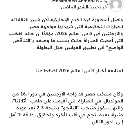
بواسطة
Mohammed Ahmed
آخر تحديث
الشهر الماضي
واصل أسطورة كرة القدم الإنجليزية آلان شيرر انتقاداته
للقرارات التحكيمية التي شهدتها مواجهة مصر
والأرجنتين في كأس العالم 2026، مؤكدًا أن حالة الغضب
التي أعقبت المباراة جاءت بسبب ما وصفه بـ”التناقض
الواضح” في تطبيق القوانين خلال البطولة.
لمتابعة أخبار كأس العالم 2026 اضغط هنا
وكان منتخب مصر قد واجه الأرجنتين في دور الـ16 من
المونديال، في المباراة التي أقيمت على ملعب “أتلانتا”،
وانتهت بفوز منتخب “التانجو” بنتيجة 3-2 بعد عودة
مثيرة، بعدما نجح في قلب تأخره وتحقيق بطاقة التأهل
إلى الدور التالي.