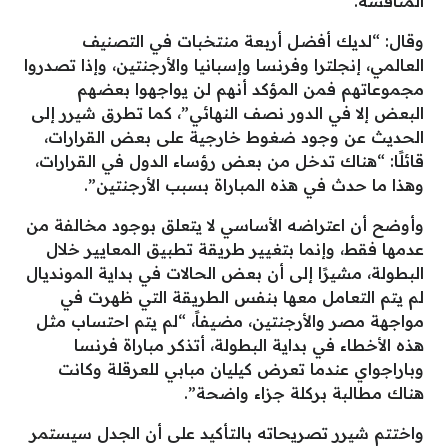
المنافسة.
وقال: “لديك أفضل أربعة منتخبات في التصنيف
العالمي، إنجلترا وفرنسا وإسبانيا والأرجنتين، وإذا تصدروا
مجموعاتهم فمن المؤكد أنهم لن يواجهوا بعضهم
البعض إلا في الدور نصف النهائي”، كما تطرق شيرر إلى
الحديث عن وجود ضغوط خارجية على بعض القرارات،
قائلًا: “هناك تدخل من بعض رؤساء الدول في القرارات،
وهذا ما حدث في هذه المباراة بسبب الأرجنتين”.
وأوضح أن اعتراضه الأساسي لا يتعلق بوجود مخالفة من
عدمها فقط، وإنما بتغيير طريقة تطبيق المعايير خلال
البطولة، مشيرًا إلى أن بعض الحالات في بداية المونديال
لم يتم التعامل معها بنفس الطريقة التي ظهرت في
مواجهة مصر والأرجنتين، مضيفاً، “لم يتم احتساب مثل
هذه الأخطاء في بداية البطولة، أتذكر مباراة فرنسا
وباراجواي عندما تعرض كيليان مبابي للعرقلة وكانت
هناك مطالبة بركلة جزاء واضحة”.
واختتم شيرر تصريحاته بالتأكيد على أن الجدل سيستمر