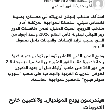
بواسطة
Mohammed Ahmed
آخر تحديث
الشهر الماضي
استأنف منتخب إنجلترا تدريباته في معسكره بمدينة
كانساس سيتي، استعدادًا للمواجهة المرتقبة أمام
منتخب النرويج، السبت المقبل، ضمن منافسات الدور
ربع النهائي لبطولة كأس العالم 2026، وسط أجواء من
القلق بسبب تزايد الإصابات والغيابات داخل صفوف
الفريق.
ومنح المدير الفني الألماني توماس توخيل لاعبيه فترة
راحة قصيرة عقب الفوز المثير على المكسيك بنتيجة 3-2
في دور الـ16 على ملعب أزتيكا، قبل أن يعود اللاعبون
لخوض التدريبات الفردية والجماعية على ملعب “سووب
سوكر فيليج” للتحضير للمواجهة الحاسمة.
هيندرسون يودع المونديال.. و3 لاعبين خارج
التدريبات