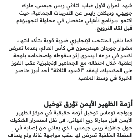
شهد المران الأول غياب الثلاثي ريس جيمس، مارك
جويهي، وديكلان رايس عن التدريبات الجماعية، حيث
اكتفوا ببرنامج تأهيلي منفصل في محاولة لتجهيزهم
قبل لقاء النرويج.
كما تلقى المنتخب الإنجليزي ضربة قوية بتأكد انتهاء
مشوار جوردان هيندرسون في كأس العالم، بعدما تعرض
لكسر في ذراعه اليسرى إثر سقوطه واصطدامه بلوحة
إعلانية خلال احتفاله مع الجماهير الإنجليزية عقب الفوز
على المكسيك، ليفقد “الأسود الثلاثة” أحد أبرز عناصر
الخبرة في وسط الملعب.
أزمة الظهير الأيمن تؤرق توخيل
ويواجه توماس توخيل أزمة حقيقية في مركز الظهير
الأيمن قبل مباراة ربع النهائي، في ظل استمرار الشكوك
حول جاهزية ريس جيمس، الذي يعاني من إصابة في
العضلة الخلفية تعرض لها عقب مواجهة غانا، ولم يتعافَ