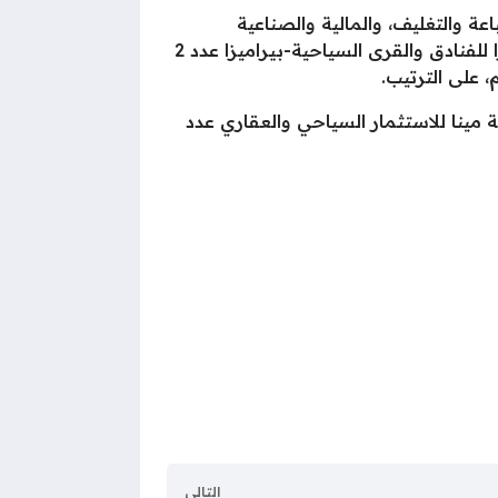
عة والتغليف، والمالية والصناعية
المصرية، وابن سينا فارما، ومصر الجديدة للإسكان والتعمير، ومجموعة طلعت مصطفى القابضة، وبيراميزا للفنادق والقرى السياحية-بيراميزا عدد 2
2502 سهم، وباع مساهم رئيسي بشركة مينا للاستثمار السياحي والعقاري عدد
التالي