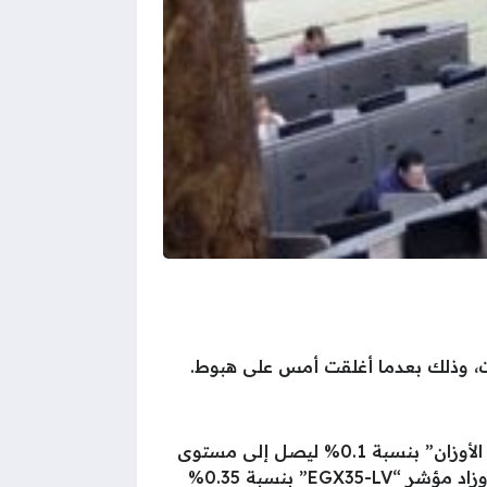
ت، وذلك بعدما أغلقت أمس على هبوط.
ارتفع مؤشر “إيجي إكس 30” بنسبة 0.22% ليصل إلى 52145 نقطة، وصعد مؤشر “إيجي إكس 30 محدد الأوزان” بنسبة 0.1% ليصل إلى مستوى
64014 نقطة، وقفز مؤشر “إيجي إكس 30 للعائد الكلي” بنسبة 0.23% ليصل إلى مستوى 24334 نقطة، وزاد مؤشر “EGX35-LV” بنسبة 0.35%