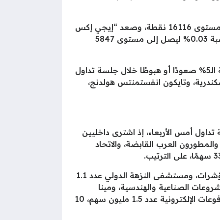
كما ارتفع مؤشر الشركات المتوسطة والصغيرة “إيجي إكس 70 متساوي الأوزان” بنسبة 0.7% ليصل إلى مستوى 16116 نقطة، وصعد “إيجي إكس
100 متساوي الأوزان”، بنسبة 0.56% ليصل إلى مستوى 21869 نقطة، وقفز مؤشر الشريعة الإسلامية بنسبة 0.03% ليصل إلى مستوى 5847
في سياق متصل أعلنت إدارة البورصة المصرية، إيقاف التداول على 5 أسهم لمدة 10 دقائق لتجاوزها نسبة الـ5% صعودًا أو هبوطًا خلال جلسة تداول
سكندرية، وتايكون انفستمنتس هولدنج،
تداول أمس الأربعاء، إذ اشترى داخليين
والمطورون العرب القابضة، والاتحاد
كما اشترى مساهم رئيسي بشركات مينا للاستثمار السياحي والعقاري، ووثائق استثمار شركة صناديق المؤشرات، ومستشفى النزهة الدولي عدد 1.1
كات المشروعات الصناعية والهندسية، ومينا
للاستثمار السياحي والعقاري، وبيراميزا للفنادق والقرى السياحية-بيراميزا، وفوري لتكنولوجيا البنوك والمدفوعات الإلكترونية عدد 1.5 مليون سهم، 10