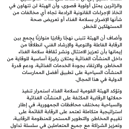
والزائرين يمثل أولوية قصوى، وأن الهيئة لن تتهاون في
اتخاذ الإجراءات القانونية الرادعة تجاه أي مخالفات من
شأنها الإضرار بسلامة الغذاء أو تعريض صحة
المستهلكين للخطر.
وأضاف أن الهيئة تتبنى نهجًا رقابيًا متوازنًا يجمع بين
الرقابة الفاعلة والتوعية والإرشاد الفني، انطلاقًا من
إيمانها بأن تعزيز الامتثال ونشر ثقافة سلامة الغذاء
داخل المنشآت الغذائية يمثلان ركيزة أساسية للوقاية من
المخاطر، والارتقاء بجودة الخدمات الغذائية، ودعم قدرة
المنشآت السياحية على تطبيق أفضل الممارسات
الدولية في هذا المجال.
وتؤكد الهيئة القومية لسلامة الغذاء استمرار تنفيذ
حملاتها الرقابية المكثفة على المنشآت الغذائية
والسياحية بمختلف محافظات الجمهورية، في إطار
استراتيجية متكاملة تعتمد على الرقابة القائمة على
تقييم المخاطر، والتطوير المستمر للمنظومة الرقابية،
وتعزيز الشراكة مع جميع المتعاملين في سلسلة تداول