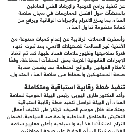
عن تنفيذ برامج للتوعية والإرشاد الفني للعاملين
بالمنشآت حول أفضل الممارسات في مجال سلامة
الغذاء، بما يعزز الالتزام بالإجراءات الوقائية ويرفع من
كفاءة منظومة تداول الغذاء.
وأسفرت الحملات الرقابية عن إعدام كميات متنوعة من
الأغذية غير الصالحة للاستهلاك الآدمي، بعد ثبوت انتهاء
فترة صلاحيتها وظهور علامات فساد عليها، كما تم اتخاذ
الإجراءات القانونية اللازمة بحق المنشآت المخالفة، وفقًا
لأحكام القوانين واللوائح المنظمة، بما يضمن حماية
صحة المستهلكين والحفاظ على سلامة الغذاء المتداول.
تنفيذ خطة رقابية استباقية ومتكاملة
وأكد الدكتور طارق الهوبي، رئيس الهيئة القومية لسلامة
الغذاء، أن الهيئة تواصل تنفيذ خطة رقابية استباقية
ومتكاملة خلال موسم الصيف، ترتكز على تكثيف أعمال
التفتيش بالمناطق الساحلية والمقاصد السياحية، لضمان
التزام المنشآت الغذائية والسياحية بأعلى معايير سلامة
الغذاء، مشيرًا إلى أن الحفاظ على صحة المواطنين