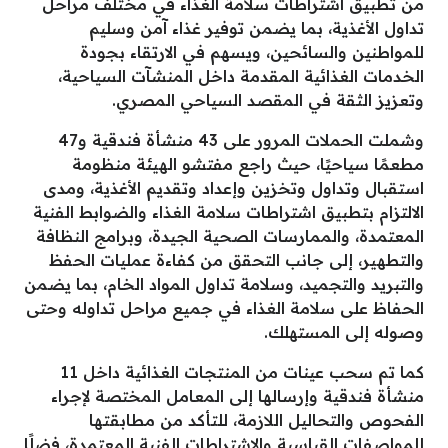
من تطبيق اشتراطات سلامة الغذاء في مختلف مراحل
تداول الأغذية، بما يضمن توفير غذاء آمن وسليم
للمواطنين والسائحين، ويسهم في الارتقاء بجودة
الخدمات الغذائية المقدمة داخل المنشآت السياحية،
وتعزيز الثقة في المقصد السياحي المصري.
وشملت الحملات المرور على 43 منشأة فندقية و47
مطعمًا سياحيًا، حيث راجع مفتشو الهيئة منظومة
استقبال وتداول وتخزين وإعداد وتقديم الأغذية، ومدى
الالتزام بتطبيق اشتراطات سلامة الغذاء والضوابط الفنية
المعتمدة، والممارسات الصحية الجيدة، وبرامج النظافة
والتطهير، إلى جانب التحقق من كفاءة عمليات الحفظ
والتبريد والتجميد، وسلامة تداول المواد الخام، بما يضمن
الحفاظ على سلامة الغذاء في جميع مراحل تداوله وحتى
وصوله إلى المستهلك.
كما تم سحب عينات من المنتجات الغذائية داخل 11
منشأة فندقية وإرسالها إلى المعامل المختصة لإجراء
الفحوص والتحاليل اللازمة، للتأكد من مطابقتها
للمواصفات القياسية والاشتراطات الفنية المعتمدة، فضلًا