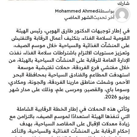
شارك
بواسطة
Mohammed Ahmed
آخر تحديث
الشهر الماضي
في إطار توجيهات الدكتور طارق الهوبي، رئيس الهيئة
القومية لسلامة الغذاء، بتكثيف أعمال الرقابة والتفتيش
على المنشآت الغذائية والسياحية خلال موسم الصيف،
وتعزيز مستويات الالتزام باشتراطات سلامة الغذاء، نفذت
الإدارة العامة للرقابة على المنشآت السياحية بالهيئة، من
خلال مفتشي فرع الغردقة، حملات تفتيشية موسعة
استهدفت المطاعم والفنادق السياحية بمحافظة البحر
الأحمر، وشملت مناطق مارينا الغردقة، والجونة، ومكادي،
وسوما باي، والقصير، ومرسى علم، وذلك على مدار شهر
يونيو 2026.
وتأتي هذه الحملات في إطار الخطة الرقابية الشاملة
التي تنفذها الهيئة استعدادًا لموسم الصيف، بالتزامن مع
زيادة معدلات الإقبال على المقاصد السياحية، بهدف
إحكام الرقابة على المنشآت الغذائية والسياحية، والتأكد