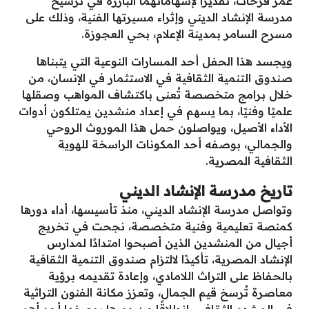
عمر فرحات، تقديرًا لإسهاماتهما البارزة في ترسيخ
مدرسة الإنشاد الديني وإثراء مسيرتها الفنية، وذلك على
مسرح السامر بمدينة الإعلام، بحي العجوزة.
ويجسد هذا الحفل أحد المسارات النوعية التي يتبناها
صندوق التنمية الثقافية في الاستثمار في الإنسان، من
خلال برامج متخصصة تُعنى باكتشاف المواهب وصقلها
علميًا وفنيًا، بما يسهم في إعداد منشدين يمتلكون أدوات
الأداء الأصيل، ويواصلون حمل هذا الموروث الروحي
والجمالي، بوصفه أحد المكونات الراسخة للهوية
الثقافية المصرية.
تاريخ مدرسة الإنشاد الديني
وتواصل مدرسة الإنشاد الديني، منذ تأسيسها، أداء دورها
كمنصة تعليمية وفنية متخصصة، نجحت في تخريج
أجيال من المنشدين الذين أصبحوا امتدادًا لمدارس
الإنشاد المصرية، تأكيدًا لالتزام صندوق التنمية الثقافية
بالحفاظ على التراث اللامادي، وإعادة تقديمه برؤية
معاصرة تُرسخ قيم الجمال، وتعزز مكانة الفنون التراثية
في المشهد الثقافي، انطلاقًا من دورها بوصفها أحد أهم