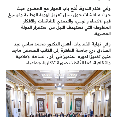
وفي ختام الندوة، فُتح باب الحوار مع الحضور، حيث
جرت مناقشات حول سبل تعزيز الهوية الوطنية وترسيخ
قيم الانتماء والوعي، والتصدي للشائعات والأفكار
المغلوطة التي تستهدف النيل من استقرار الدولة
المصرية.
وفي نهاية الفعاليات، أهدى الدكتور محمد سامي عبد
الصادق درع جامعة القاهرة إلى الكاتب الصحفى ماجد
منير، تقديرًا لدوره المتميز في إثراء الساحة الإعلامية
والثقافية، كما التُقطت صورة تذكارية جماعية.