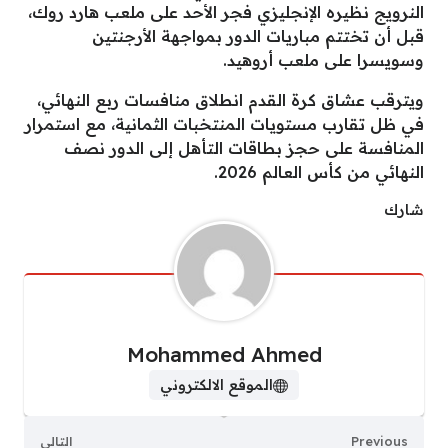
النرويج نظيره الإنجليزي فجر الأحد على ملعب هارد روك،
قبل أن تختتم مباريات الدور بمواجهة الأرجنتين
وسويسرا على ملعب أروهيد.
ويترقب عشاق كرة القدم انطلاق منافسات ربع النهائي،
في ظل تقارب مستويات المنتخبات الثمانية، مع استمرار
المنافسة على حجز بطاقات التأهل إلى الدور نصف
النهائي من كأس العالم 2026.
شارك
Mohammed Ahmed
الموقع الالكتروني
Previous
التالي