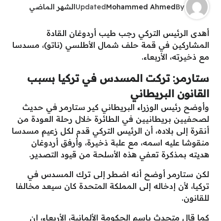
By
Mohammed Ahmed
Updated
الشهر الماضي
أهدى الرئيس التركي رجب طيب أردوغان القادة
المشاركين في قمة حلف شمال الأطلسي (ناتو)، مسدسا
مع ذخيرته، الأربعاء.
ستارمر: تركت المسدس في تركيا بسبب
القانون البريطاني
وأوضح رئيس الوزراء البريطاني كير ستارمر في حديث
لصحفيين بريطانيين في الطائرة خلال رحلة العودة من
أنقرة إلى بلاده، أن الرئيس التركي قدم لكل زعيم مسدسا
منقوشا عليه اسمه، مع علبة ذخيرة، وأرفق أردوغان
هديته بمذكرة تعفي هذه الأسلحة من قيود التصدير.
لكن ستارمر أوضح أنه اضطر إلى ترك المسدس في
تركيا، لأن إدخاله إلى المملكة المتحدة كان سيعد مخالفا
للقانون.
كما قال متحدث باسم الحكومة الألمانية، الأربعاء، إن