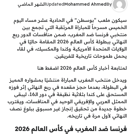
By
Mohammed Ahmed
Updated
الشهر الماضي
سيكون ملعب “بوسطن” في الحادية عشر مساء اليوم
الخميس مسرحاً للمباراة المرتقبة التي تجمع بين
منتخبي فرنسا ضد المغرب، ضمن منافسات الدور ربع
النهائي ببطولة كأس العالم 2026 المقامة حاليًا في
الولايات المتحدة الأمريكية وكندا والمكسيك، في لقاء
يحمل طموحات تاريخية للفريقين.
لمتابعة أخبار كأس العالم 2026 اضغط هنا
ويدخل منتخب المغرب المباراة منتشيًا بمشواره المميز
في البطولة، بعدما حجز مقعده في ربع النهائي إثر فوزه
المستحق على كندا بثلاثية نظيفة في دور الـ16، ليبقى
الممثل العربي والإفريقي الوحيد في المنافسات، ويقترب
خطوة جديدة من تحقيق إنجاز غير مسبوق ببلوغ نصف
النهائي لأول مرة في تاريخه.
فرنسا ضد المغرب في كأس العالم 2026