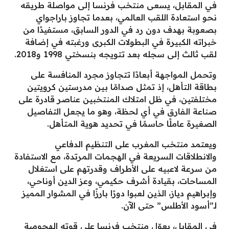
في المقابل، يسعى منتخب فرنسا إلى مواصلة طريقه
نحو استعادة اللقب العالمي، بعدما تجاوز باراجواي
بصعوبة بهدف دون رد في الدور السابق، مستفيدًا من
خبراته الكبيرة في البطولات الكبرى ورغبته في إضافة
لقب ثالث إلى سجله بعد تتويجه بنسختي 1998 و2018.
وتحمل المواجهة أبعادًا تتجاوز مجرد المنافسة على
بطاقة التأهل، إذ تمثل صدامًا بين مدرستين كرويتين
مختلفتين، في ظل امتلاك المنتخبين عناصر قادرة على
صناعة الفارق في أي لحظة، وهو ما يجعل التفاصيل
الصغيرة عاملًا حاسمًا في تحديد هوية المتأهل.
ويعتمد منتخب المغرب على التنظيم الدفاعي
والانطلاقات السريعة في الهجمات المرتدة، مع الاستفادة
من سرعة لاعبيه على الأطراف وقدرتهم على استغلال
المساحات، بقيادة أشرف حكيمي، وعز الدين أوناحي،
وإبراهيم دياز، الذين لعبوا دورًا بارزًا في المشوار المميز
لـ”أسود الأطلس” حتى الآن.
في المقابل، يعوّل منتخب فرنسا على قوته الهجومية