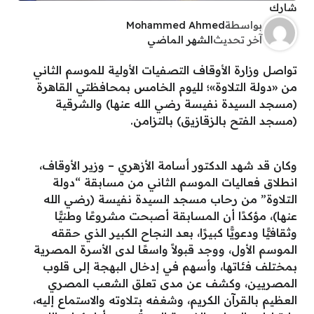
شارك
بواسطة
Mohammed Ahmed
آخر تحديث
الشهر الماضي
تواصل وزارة الأوقاف التصفيات الأولية للموسم الثاني
من «دولة التلاوة»؛ لليوم الخامس بمحافظتي القاهرة
(مسجد السيدة نفيسة رضي الله عنها) والشرقية
(مسجد الفتح بالزقازيق) بالتزامن.
وكان قد شهد الدكتور أسامة الأزهري – وزير الأوقاف،
انطلاق فعاليات الموسم الثاني من مسابقة “دولة
التلاوة” من رحاب مسجد السيدة نفيسة (رضي الله
عنها)، مؤكدًا أن المسابقة أصبحت مشروعًا وطنيًّا
وثقافيًّا ودعويًّا كبيرًا، بعد النجاح الكبير الذي حققه
الموسم الأول، ووجد قبولاً واسعًا لدى الأسرة المصرية
بمختلف فئاتها، وأسهم في إدخال البهجة إلى قلوب
المصريين، وكشف عن مدى تعلق الشعب المصري
العظيم بالقرآن الكريم، وشغفه بتلاوته والاستماع إليه،