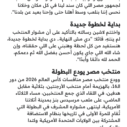
لجمهور مصر اللي كان سند لينا في كل مكان وخلانا
نحس إننا بنلعب وسط أهلنا حتى وإحنا بعيد عن بلدنا”.
بداية لخطوة جديدة
واختتم لاشين رسالته بالتأكيد على أن مشوار المنتخب
لم ينتهِ، قائلا: “دي مش النهاية.. دي بداية لخطوة جديدة،
هنستفيد من كل لحظة وهنبني على اللي حققناه، وإن
شاء الله اللي جاي يكون أحسن بفضل الله ثم دعمكم،
الحمد لله دائمًا وأبدًا”.
منتخب مصر يودع البطولة
وودع منتخب مصر منافسات كأس العالم 2026 من دور
الـ16، بالهزيمة أمام منتخب الأرجنتين، بثلاثية مقابل
هدفين، في اللقاء الذي جمع المنتخبين، مساء الثلاثاء
الماضي، على ملعب مرسيدس بنز بمدينة أتلانتا
الأمريكية، لينتهى مشواره المشرف في البطولة التي
تُقام للمرة الأولى في تاريخها بنظام الاستضافة
المشتركة بين الولايات المتحدة الأمريكية وكندا