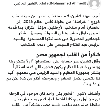
By
Mohammed Ahmed
Updated
الشهر الماضي
أعرب مهند لاشين، لاعب منتخب مصر، عن حزنه عقب
خروج “الفراعنة” من بطولة كأس العالم 2026، إثر
الخسارة أمام منتخب الأرجنتين، مؤكدًا اعتزازه بما قدمه
الفريق طوال مشواره في البطولة، وموجهًا الشكر
للجماهير المصرية على مساندتها المستمرة، وللسيد
الرئيس عبد الفتاح السيسي على دعمه للمنتخب.
شكراً من القلب لجمهور مصر
وقال لاشين، عبر حسابه على انستجرام: “أولاً بشكر ربنا
وبتمني شعبنا العظيم يكون فخور باللي قدمناه، ثانياً
بشكر جمهورنا العظيم والسيد الرئيس علي دعمهم، أكيد
كنا بنتمنى نكمل المشوار ونفرحكم أكتر من كده لكن دي
إرادة ربنا”.
وأضاف لاشين: “فخور بكل واحد كان موجود في الرحلة
دي من أول يوم، كلنا اشتغلنا بإخلاص ومحدش بخل
بنقطة عرق وهو بيلعب باسم مصر، وشكراً من القلب