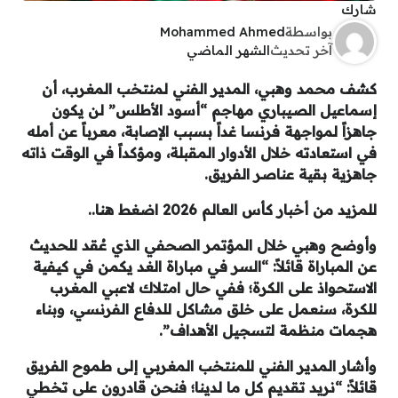
شارك
بواسطة
Mohammed Ahmed
آخر تحديث
الشهر الماضي
كشف محمد وهبي، المدير الفني لمنتخب المغرب، أن
إسماعيل الصيباري مهاجم “أسود الأطلس” لن يكون
جاهزاً لمواجهة فرنسا غداً بسبب الإصابة، معرباً عن أمله
في استعادته خلال الأدوار المقبلة، ومؤكداً في الوقت ذاته
جاهزية بقية عناصر الفريق.
للمزيد من أخبار كأس العالم 2026 اضغط هنا..
وأوضح وهبي خلال المؤتمر الصحفي الذي عُقد للحديث
عن المباراة قائلاً: “السر في مباراة الغد يكمن في كيفية
الاستحواذ على الكرة؛ ففي حال امتلاك لاعبي المغرب
للكرة، سنعمل على خلق مشاكل للدفاع الفرنسي، وبناء
هجمات منظمة لتسجيل الأهداف”.
وأشار المدير الفني للمنتخب المغربي إلى طموح الفريق
قائلاً: “نريد تقديم كل ما لدينا؛ فنحن قادرون على تخطي