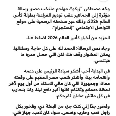
وجّه مصطفى “زيكو”، مهاجم منتخب مصر، رسالة
مؤثرة إلى الجماهير عقب توديع الفراعنة بطولة كأس
العالم 2026، وذلك عبر صفحته الرسمية على موقع
التواصل الاجتماعي “إنستجرام”.
للمزيد من أخبار كأس العالم 2026 اضغط هنا..
وجاء نص الرسالة: الحمد لله على كل حاجة وصلنالها.
يمكن المشوار وقف هنا، لكن اللي حصل عمره ما
هيتنسي.
في البداية أحب أشكر سيادة الرئيس على دعمه
واهتمامه بينا، وأشكر شعب مصر العظيم على وقفته
معانا، وجمهورنا اللي كان مالي الاستاد من أول يوم لآخر
لحظة دعمكم وثقتكم كانوا أكبر دافع لينا، وكنا بنحارب
في كل ماتش عشان نفرحكم.
وفخور جدًا إني كنت جزء من البعثة دي، وفخور بكل
راجل تعب وحارب وضحى، سواء كان لاعب، جهاز فني،