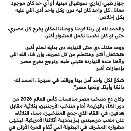
جهاز طبي، إداري، سوشيال ميديا، أو أي حد كان موجود
معانا.. كل واحد كان ليه دور، وكل واحد أدى اللي عليه
بكل إخلاص.
والحمد لله إن ربنا كرمنا ووصلنا لمكان يفرح كل مصري،
حتى لو كان نفسنا نكمل المشوار أكتر.
ووعد مننا… دي مش النهاية، دي بداية لحلم أكبر.
هنشتغل أكتر، وهنتعلم من كل تجربة، وإن شاء الله اللي
وقفنا عنده النهارده هنبني عليه، ونرجع نفرح مصر
بإنجازات أكبر.
شكرًا لكل واحد آمن بينا ووقف في ضهرنا.. الحمد لله
دائمًا وأبدًا.. وتحيا مصر”.
وكان دع منتخب مصر منافسات كأس العالم 2026 من
دور الـ16، بالهزيمة أمام منتخب الأرجنتين، بثلاثية مقابل
هدفين، في اللقاء الذي جمع المنتخبين، مساء الثلاثاء،
على ملعب مرسيدس بنز بمدينة أتلانتا الأمريكية، لينتهى
مشواره المشرف في البطولة التي تُقام للمرة الأولى في