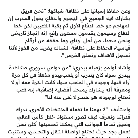
وعن حفاظ إسبانيا على نظافة شباكها: “نحن فريق
يشارك فيه الجميع في الهجوم والدفاع، يقول المدرب إن
المهاجم هو خط الدفاع الأول ثم بقية اللاعبين لكن خط
الدفاع وسيمون يقدمون مستوى رائع، إنه إنجاز تاريخي
ونحن سعداء من أجل أوناي وما حققه من أرقام
قياسية، الحفاظ على نظافة الشباك يقربنا من الفوز لأننا
نسجل الأهداف ونخلق الفرص”.
وأشاد أولمو بزميله بيدري: “من دواعي سروري مشاهدة
بيدري سواء كان يتدرب أو يلعب،يبدو مذهلاً في كل مرة
أراه فيها، وجوده في الملعب سواء كانت الكرة معه أو لا
ومعرفة أنه يشارك يمنحنا أفضلية إضافية، إنه لاعب
نحتاج لوجوده، هو عنصر لا غنى عنه لنا”.
واستأنف: “لا يهمنا ما تفعله المنتخبات الأخرى، ندرك
قدراتنا ونعرف كيف تطور مستوانا خلال كأس العالم،
ونعيق تماماً الجوانب التي يمكننا تحسينها أكثر، نحن
نعمل بجد حيث نحتاج لواصلة الثقل والتحسن، وستثبت