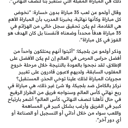
ذلك في المباراة المقبلة التي ستعبر بنا لنصف النهائي”.
وقال أولمو عن لعب 35 مباراة بدون خسارة: “نخوض
كل مباراة وكأنها نهائية، يخبرنا المدرب بأن المباراة الأهم
هي القادمة، لم يكن تحقيق سجل خالي من الهزائم في
35 مباراة هدفاً محدداً وضعناه لأنفسنا بل كان الهدف هو
الفوز في كل مباراة”.
وذكر أولمو عن بلجيكا: “أثبتوا أنهم يمتلكون واحداً من
أفضل حراس المرمى في العالم إن لم يكن الأفضل على
الإطلاق، لقد نجحوا بالعودة بالنتيجة خلال مرحلة خروج
المغلوب السابقة، ولديهم لاعبون قادرون على تغيير
مجريات المباراة لذلك علينا توخي الحذر، المستقبل؟
نركز بالكامل ضد بلجيكا، ولا شئ غير ذلك، هي مباراة في
ربع نهائي كأس العالم وسنواجه فريق من الطراز الرفيع
في حال تأهلنا لنصف النهائي، كأس العالم؟ أشعر بارتياح
كبير في الفريق وأرغب بشكل كبير في المساهمة
واللعب سواء من خلال أدائي أو التسجيل أو الصناعة أو
أي دور آخر”.