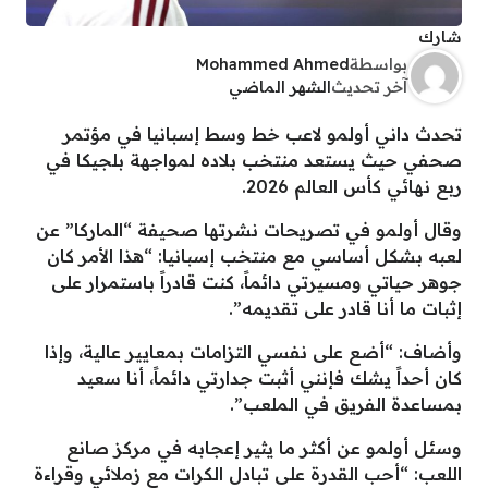
شارك
بواسطة
Mohammed Ahmed
آخر تحديث
الشهر الماضي
تحدث داني أولمو لاعب خط وسط إسبانيا في مؤتمر
صحفي حيث يستعد منتخب بلاده لمواجهة بلجيكا في
ربع نهائي كأس العالم 2026.
وقال أولمو في تصريحات نشرتها صحيفة “الماركا” عن
لعبه بشكل أساسي مع منتخب إسبانيا: “هذا الأمر كان
جوهر حياتي ومسيرتي دائماً، كنت قادراً باستمرار على
إثبات ما أنا قادر على تقديمه”.
وأضاف: “أضع على نفسي التزامات بمعايير عالية، وإذا
كان أحداً يشك فإنني أثبت جدارتي دائماً، أنا سعيد
بمساعدة الفريق في الملعب”.
وسئل أولمو عن أكثر ما يثير إعجابه في مركز صانع
اللعب: “أحب القدرة على تبادل الكرات مع زملائي وقراءة