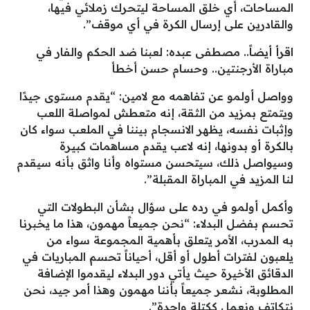
المساحات، أي خلق المساحة ليتحرك زملائي فيها،
والقادرين على إرسال الكرة في أي موقف”.
اقرأ أيضاً.. مصطفى عبده: لعبنا ضد الحكم والفار في
مباراة الأرجنتين.. وحسام حسن أخطأ
وواصل أولمو عن تفاهمه مع لامين: “يقدم مستوى جيدًا
ويتمتع بمزيد من الثقة، إنه متعطش لمواصلة اللعب
وإثبات نفسه، يظهر الانسجام بيننا في الملعب سواء كان
بالكرة أو بدونها، إنه لاعب يقدم مساهمات كبيرة
وسيواصل ذلك، سيتحسن مستواه وأنا واثق بأنه سيقدم
لنا المزيد في المباراة المقبلة”.
وأكمل أولمو في رده على سؤال بشأن البطولات التي
تحسم بفضل البدلاء: “نحن جميعاً مهمون، هذا ما يخبرنا
به المدرب، الأمر يتعلق بأهمية المجموعة سواء من
يلعبون لفترات أطول أو أقل، أحياناً تحسم المباريات في
الدقائق الأخيرة حيث يأتي دور البدلاء ليقدموا الإضافة
المطلوبة، نشعر جميعاً بأننا مهمون وهذا أمر جيد، نحن
نتكاتف ونعمل ككتلة واحدة”.