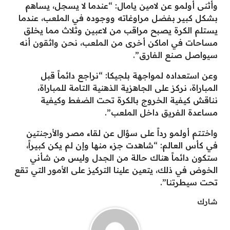
وأثنى أولمو عن لامين يامال: “عندما لا يسجل، يساهم
بشكل كبير بفضل مراوغاته ووجوده في الملعب، عندما
يستلم الكرة يصبح مراقب من لاعبين وثلاث مما يخلق
مساحات في اماكن أخرى من الملعب، نحن واثقون أنه
سيواصل صنع الفارق”.
وعن استعداده لمواجهة بلجيكا: “نراجع دائماً قبل
المباراة، نركز على الجاهزية الذهنية التامة للمباراة،
نناقش كيفية الخروج بالكرة تحت الضغط وكيفية
مساعدة الفريق داخل الملعب”.
واختتم أولمو رداً على سؤال عن لقاء مصر والأرجنتين
في كأس العالم: “شاهدت جزء منها وإن لم يكن كبيراً،
ستكون دائماً هناك حالة من الجدل وليس من شأني
الخوض في ذلك، يتعين علينا التركيز على الأمور التي تقع
تحت سيطرتنا”.
شارك