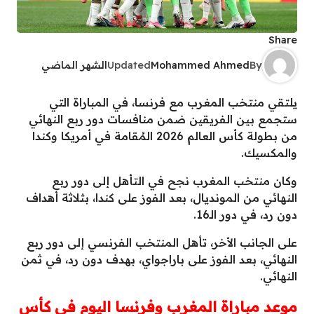
Share
By
Mohammed Ahmed
Updated
الشهر الماضي
يلتقي منتخب المغرب مع فرنسا، في المباراة التي
ستجمع بين الفريقين ضمن منافسات دور ربع النهائي
من بطولة كأس العالم 2026 المُقامة في أمريكا وكندا
والمكسيك.
وكان منتخب المغرب نجح في التأهل إلى دور ربع
النهائي من المونديال، بعد الفوز على كندا، بثلاثة أهداف
دون رد، في دور الـ16.
على الجانب الأخر، تأهل المنتخب الفرنسي إلى دور ربع
النهائي، بعد الفوز على باراجواي، بهدف دون رد، في ثمن
النهائي.
موعد مباراة المغرب وفرنسا اليوم في كأس