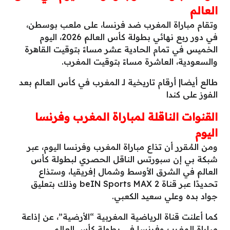
العالم
وتقام مباراة المغرب ضد فرنسا، على ملعب بوسطن،
في دور ربع نهائي بطولة كأس العالم 2026، اليوم
الخميس في تمام الحادية عشر مساءً بتوقيت القاهرة
والسعودية، العاشرة مساءً بتوقيت المغرب.
طالع أيضا| أرقام تاريخية لـ المغرب في كأس العالم بعد
الفوز على كندا
القنوات الناقلة لمباراة المغرب وفرنسا
اليوم
ومن المُقرر أن تذاع مباراة المغرب وفرنسا اليوم، عبر
شبكة بي إن سبورتس الناقل الحصري لبطولة كأس
العالم في الشرق الأوسط وشمال إفريقيا، وستذاع
تحديدًا عبر قناة beIN Sports MAX 2 وذلك بتعليق
جواد بده وعلي سعيد الكعبي.
كما أعلنت قناة الرياضية المغربية “الأرضية”، عن إذاعة
مباراة المغرب وفرنسا في بطولة كأس العالم.