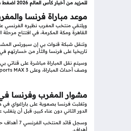
للمزيد من أخبار كأس العالم 2026 اضغط هنا..
موعد مباراة فرنسا والمغرب
ويلتقي منتخب المغرب نظيره الفرنسي على
القاهرة ومكة المكرمة، في افتتاح مرحلة الد
وتنقل شبكة قنوات بي إن سبورتس المشفرة 
تاريخيا على فرنسا والثأر من خسارتهم في نص
وصف أحداث المباراة، وعلى beIN Sports MAX 3 بصوت المعلق التونسي عصام الشوالي.
مشوار المغرب وفرنسا في 
الدور الثاني دون عناء كبير، قبل أن يتغلب
أهداف.