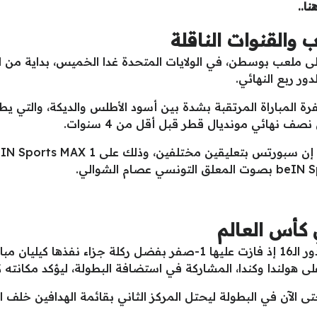
 والقنوات الناقلة
 ملعب بوسطن، في الولايات المتحدة غدا الخميس، بداية من ا
ور ربع النهائي.
المباراة المرتقبة بشدة بين أسود الأطلس والديكة، والتي يطم
ف نهائي مونديال قطر قبل أقل من 4 سنوات.
كأس العالم
وتغلبت فرنسا بصعوبة على باراغواي في دور الـ16 إذ فازت عليها 1-صفر ب
 على هولندا وكندا، المشاركة في استضافة البطولة، ليؤكد مكانت