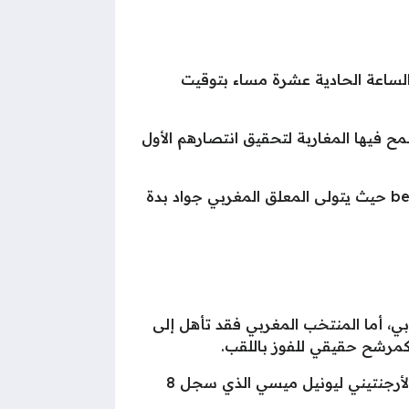
لساعة الحادية عشرة مساء بتوقيت
ح فيها المغاربة لتحقيق انتصارهم الأول
وسيتم نقل المباراة مباشرة على قناتي بي إن سبورتس بتعليقين مختلفين، وذلك على beIN Sports MAX 1 حيث يتولى المعلق المغربي جواد بدة
فضل ركلة جزاء نفذها كيليان مبابي، أما المنتخب المغربي فقد تأهل إلى
ه كمرشح حقيقي للفوز باللقب.
وسجل قائد المنتخب الفرنسي 7 أهداف حتى الآن في البطولة ليحتل المركز الثاني بقائمة الهدافين خلف الأرجنتيني ليونيل ميسي الذي سجل 8