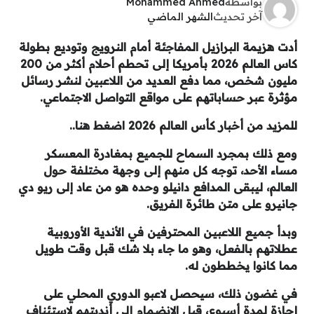
بواسطة
Mohammed Ahmed
آخر تحديث
الشهر الماضي
أدت هزيمة البرازيل المفاجئة أمام النرويج وتوديع بطولة
كاس العالم 2026 بأمريكا إلى تحطم أحلام أكثر من 200
مليون شخص، مما دفع العديد من اللاعبين لنشر رسائل
مؤثرة عبر حساباتهم على مواقع التواصل الاجتماعي.
للمزيد من أخبار كأس العالم 2026 اضغط هنا..
ومع ذلك بمجرد السماح للجميع بمغادرة المعسكر
مساء الأحد، توجه كل منهم إلى وجهة مختلفة حول
العالم، ليبقى المدافع دانيلو وحده هو من عاد إلى ريو دي
جانيرو على متن طائرة الفريق.
وبدأ جميع اللاعبين المحترفين في الأندية الأوروبية
عطلاتهم بالفعل، وهو ما جاء بلا شك قبل وقت طويل
مما كانوا يخططون له.
في غضون ذلك، سيحصل لاعبو الدوري المحلي على
إجازة لمدة أسبوع، قبل الانضمام إلى أنديتهم لاستئناف