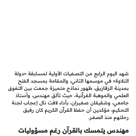
شهد اليوم الرابع من التصفيات الأولية لمسابقة «دولة
التلاوة» في موسمها الثاني، والمقامة بمسجد الفتح
بمدينة الزقازيق، ظهور نماذج متميزة جمعت بين التفوق
العلمي والموهبة القرآنية، حيث تألق مهندس، وأستاذ
جامعي، وشقيقان صغيران، بأداء لافت نال إعجاب لجنة
التحكيم، مؤكدين أن حفظ القرآن الكريم كان رفيق
رحلتهم منذ الصغر.
مهندس يتمسك بالقرآن رغم مسؤوليات