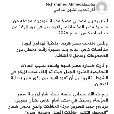
بواسطة
Mohammed Ahmed
آخر تحديث
الشهر الماضي
أبدى زهران ممداني عمدة مدينة نيويورك موقفه من
خسارة مصر المؤلمة أمام الأرجنتين في دور ال16 من
منافسات كأس العالم 2026.
وتلقى منتخب مصر هزيمة بثلاثية لهدفين ليودع
منافسات كأس العالم بعد مسيرة رائعة تخطى دور
المجموعات وسجل 8 أهداف.
وأثارت خسارة مصر ضجة واسعة بسبب الحالات
التحكيمية المثيرة للجدل حيث تم إلغاء هدف لزيكو في
الشوط الثاني، قبل أن تعود الأرجنتين بفوز مثير بثلاثية
لهدفين.
ولم يتمالك ممداني نفسه حيث أشار لهزيمة مصر
المؤلمة، وتحدث في حشد أمام الناس بشأن تطبيق
برنامج جديد لتسريع حركة الحافلات والذي يحمل شعار
“المحطة التالية، حافلات أفضل وخدمة أسرع”.