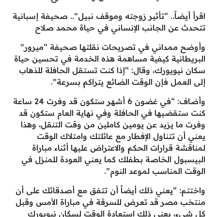
اقرأ أيضاً.. “تأثير زوجته وموقف نبيل”.. صحيفة إسبانية
تتحدث عن الجانب الإنساني في حياة محمد صلاح
وأوضح ممداني في تصريحات نقلتها صحيفة “ميرور”
البريطانية كيفية مساهمة هذه الخدمة في تحسين حياة
سكان نيويورك، وقال: “إذا كنت تستقل الحافلة للذهاب
إلى العمل فإن الوقت الضائع يتراكم بسرعة”.
وأضاف: “في غضون 6 أشهر ستكون قد وفرت 24 ساعة
كنت ستقضيها في الحافلة وفي نهاية العام ستكون قد
وفرت ما يزيد عن يومين كاملين من وقت التنقل، وهذا
يعني أن تتناول الإفطار مع عائلتك وامتلاك الوقت
لمناقشة قرارات الحكم والاعتراض عليها أثناء مباراة
البيسبول الخاصة بطفلك كما يعني العودة للمنزل في
الوقت المناسب لموعد النوم”.
واختتم: “يعني ذلك أيضاً أن تتفق مع أصدقائك على أن
منتخب مصر قد تعرض للسرقة في مباراة الأمس وقبل
كل شيء، يعني ذلك استعادة الوقت لسكان نيويورك