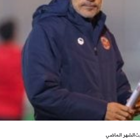
يث
الشهر الماضي