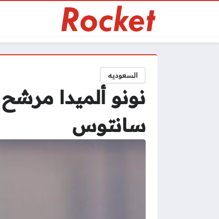
السعوديه
نونو ألميدا مرشح 
سانتوس