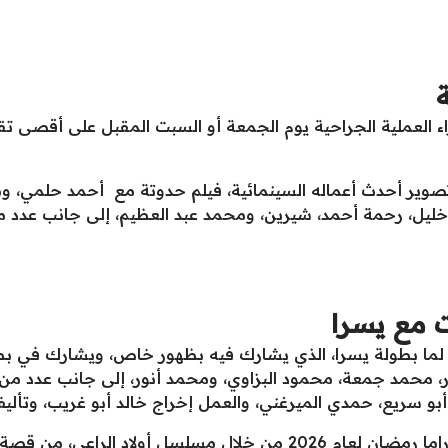
ء العملية الجراحية يوم الجمعة أو السبت المقبل على أقصى تق
صوير أحدث أعماله السينمائية، فيلم حدوتة مع أحمد حلمي، وم
ل، رحمة أحمد، شيرين، ومحمد عبد العظيم، إلى جانب عدد من ا
 مع يسرا
ما بطولة يسرا، الذي يشارك فيه بظهور خاص، ويشارك في بط
نصور، محمد جمعة، محمود البزاوي، ومحمد أنور، إلى جانب عدد
و سريع، حمدي الميرغني، والعمل إخراج خالد أبو غريب، وتأ
يُذكر أن ماجد المصري شارك في موسم دراما رمضان لعام 2026 من خلال م