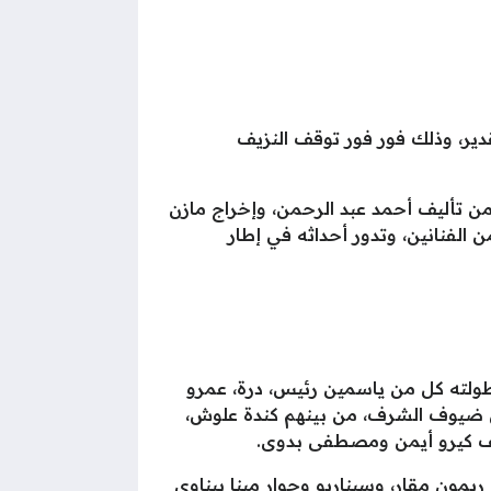
دير، وذلك فور فور توقف النزيف
ن تأليف أحمد عبد الرحمن، وإخراج مازن
لفنانين، وتدور أحداثه في إطار
ولته كل من ياسمين رئيس، درة، عمرو
 من ضيوف الشرف، من بينهم كندة علوش،
ليف كيرو أيمن ومصطفى بدوى.
سلسل أولاد الراعي، من قصة ريمون مقار، وسيناريو وحوار مينا ببناوي