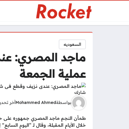
السعوديه
ماجد المصري: عن
عملية الجمعة
شارك
بواسطة
Mohammed Ahmed
آخر تحد
طمأن النجم ماجد المصري جمهوره على حالته
خلال الأيام المقبلة، وقال لـ “اليوم السا