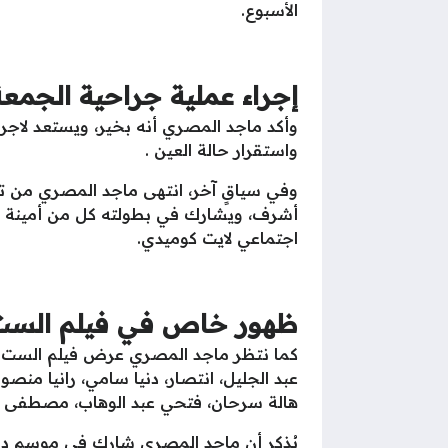
الأسبوع.
إجراء عملية جراحية الجمعة
وأكد ماجد المصري أنه بخير، ويستعد لاجرا
واستقرار حالة العين .
وفي سياقٍ آخر، انتهى ماجد المصري من ت
أشرف، ويشارك في بطولته كل من أمينة خلي
اجتماعي لايت كوميدي.
ظهور خاص في فيلم الست
كما نتظر ماجد المصري عرض فيلم الست ل
عبد الجليل، انتصار، دنيا سامي، رانيا م
هالة سرحان، فتحي عبد الوهاب، مصطفى أب