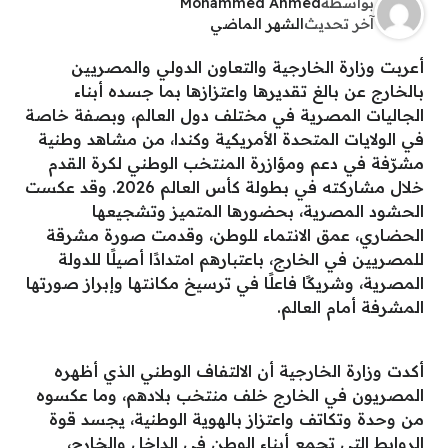
بواسطة
Mohammed Ahmed
آخر تحديث
الشهر الماضي
أعربت وزارة الخارجية والتعاون الدولي والمصريين
بالخارج عن بالغ تقديرها واعتزازها بما جسده أبناء
الجاليات المصرية في مختلف دول العالم، وبصفة خاصة
في الولايات المتحدة الأمريكية وكندا، من مشاهد وطنية
مشرّفة في دعم ومؤازرة المنتخب الوطني لكرة القدم
خلال مشاركته في بطولة كأس العالم 2026. وقد عكست
الحشود المصرية، بحضورها المتميز وتشجيعها
الحضاري، عمق الانتماء للوطن، وقدمت صورة مشرقة
للمصريين في الخارج، باعتبارهم امتدادًا أصيلًا للدولة
المصرية، وشريكًا فاعلًا في ترسيخ مكانتها وإبراز صورتها
المشرفة أمام العالم.
أكدت وزارة الخارجية أن الالتفاف الوطني الذي أظهره
المصريون في الخارج خلف منتخب بلادهم، وما عكسوه
من وحدة وتكاتف واعتزاز بالهوية الوطنية، يجسد قوة
الروابط التي تجمع أبناء الوطن في الداخل والخارج،