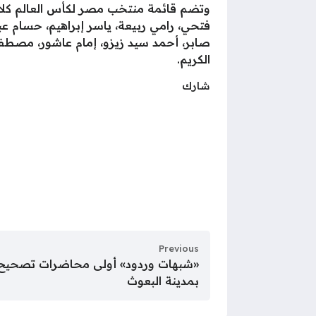
وتضم قائمة منتخب مصر لكأس العالم كلا
فتحي، رامي ربيعة، ياسر إبراهيم، حسام عب
صابر، أحمد سيد زيزو، إمام عاشور، مصطف
الكريم.
شارك
Previous
«شبهات وردود» أولى محاضرات تصحيح ال
بمدينة البعوث