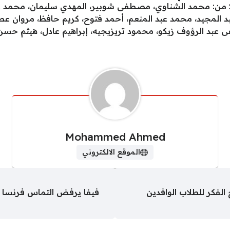
 من: محمد الشناوي، مصطفى شوبير، المهدي سليمان، محمد عل
د المجيد، محمد عبد المنعم، أحمد فتوح، كريم حافظ، مروان عطي
ى عبد الرؤوف زيكو، محمود تريزيجيه، إبراهيم عادل، هيثم ح
Mohammed Ahmed
الموقع الالكتروني
فكر للطلاب الوافدين
فيفا يرفض التماس فرنسا لإ