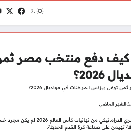
فيسبوك
منصة 
ي
مو
.. كيف دفع منتخب مصر ثم
 2026؟
يث
الشهر الماضي
أصبح من الواضح أن خروج المنتخب المصري ا
ة تهيمن على صناعة كرة القدم الحديثة.