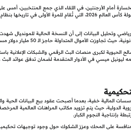
سارة أمام الأرجنتين، في اللقاء الذي جمع المنتخبين، أمس عل
الأمريكية، ضمن منافسات دور الـ16 من بطولة كأس العالم 2026، التي تُقام للم
رياضي وتحليل البيانات إلى أن النسخة الحالية للمونديال شه
 المتداولة حاجز الـ 50 مليار دولار مستفيدة من زيادة عدد مباريات البطولة.
لح الحيوية لكبرى منصات البث الرقمي والشبكات الإعلانية باستم
مه ليونيل ميسي في الأدوار المتقدمة لضمان تدفق عوائد البث وح
تحكيمية
مؤسسات المالية خفية، بعدما أصبحت عقود بيع البيانات الحية وال
روية الدولية، حيث يتم تزويد مكاتب المراهنات العالمية المرخص
طة بإنتاجية النجوم الكبار.
لمنافسة على المحك وعزز الشكوك حول وجود توجيهات تحكيمية 