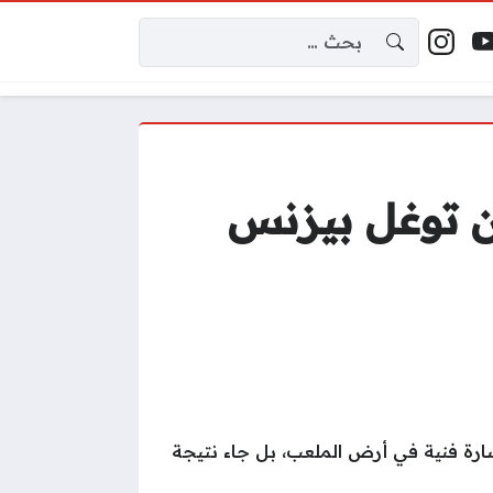
البحث عن:
إكس
وتيوب
إنستغرام
اقع التواصل
ن توغل بيزنس
لدراماتيكي من نهائيات كأس العالم 2026 لم يكن مجرد خسارة فنية في أرض الملعب، بل جاء نتيجة