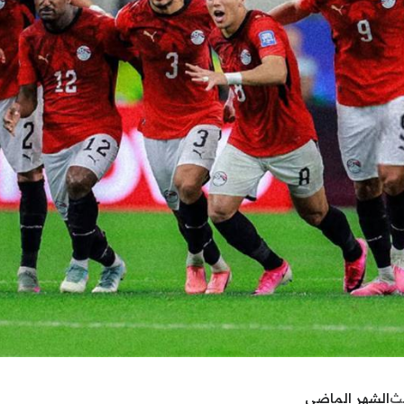
يث
الشهر الماضي