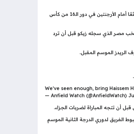
ألقت شبكة جماهيرية مقربة من نادي ليفربول الضوء على أحد نجوم منتخب مصر الذين قدموا مستوى رائعًا أمام الأرجنتين في دور الـ16 من كأس
نتخب مصر الذي سجله زيكو قبل أن ترد
 الريدز الموسم المقبل.
We’ve seen enough, bring Haissem H
— Anfield Watch (@AnfieldWatch) Ju
ل أن تتجه المباراة لضربات الجزاء.
ط الفريق لدوري الدرجة الثانية الموسم