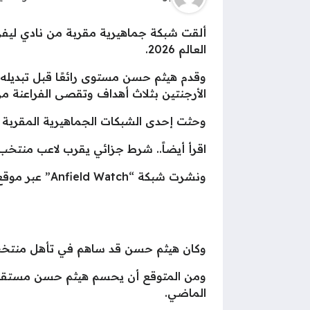
العالم 2026.
وقدم هيثم حسن مستوى رائعًا قبل تبديله 
الأرجنتين بثلاث أهداف وتقصى الفراعنة من
وحثت إحدى الشبكات الجماهيرية المقربة 
اقرأ أيضاً.. شرط جزائي يقرب لاعب منتخ
ونشرت شبكة “Anfield Watch” عبر موقع “إكس”: “شاهدناه ما يكفي، احضروا هيثم حسن إلى ليفربول”.
وكان هيثم حسن قد ساهم في تأهل منتخب م
ومن المتوقع أن يحسم هيثم حسن مستقبله م
الماضي.