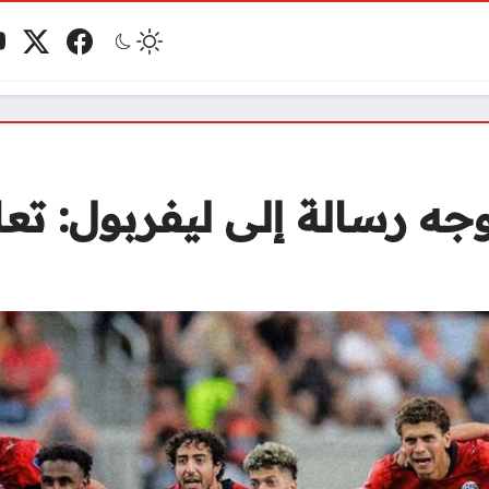
فيسبوك
منصة 
ي
مو
ه رسالة إلى ليفربول: تعا