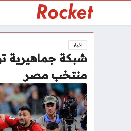
اخبار
شبكة جماهيرية توج
منتخب مصر