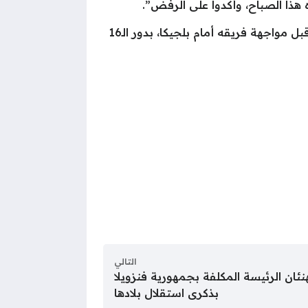
 هذا الصباح، وأكدوا على الرفض”.
وكان فيفا قد اتخذ قرارًا مثيرًا للجدل خلال الأيام الماضية، بعد رفع إيقاف مهاجم أمريكا، فولارين بالوجون، قبل مواجهة فريقه أمام بلجيكا، بدور الـ16
التالي
ئان الرئيسة المكلفة بجمهورية فنزويلا
بذكرى استقلال بلادها