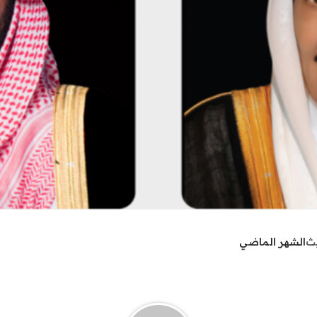
يث
الشهر الماضي