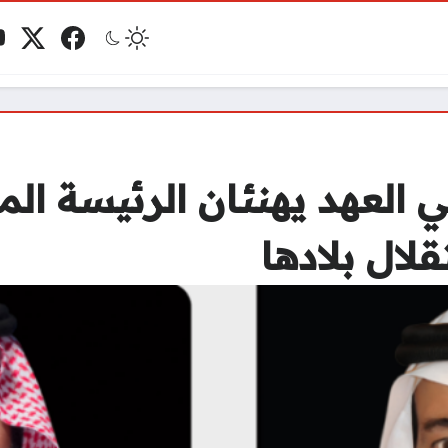
فيسبوك
منصة 
ي
مو
 العهد يهنئان الرئيسة ال
لال بلادها