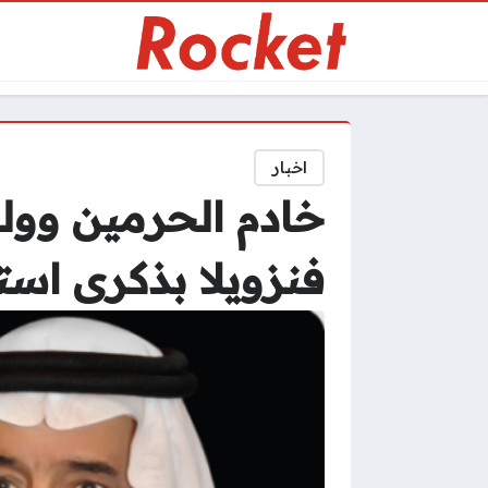
اخبار
خادم الحرمين وولي
فنزويلا بذكرى استق