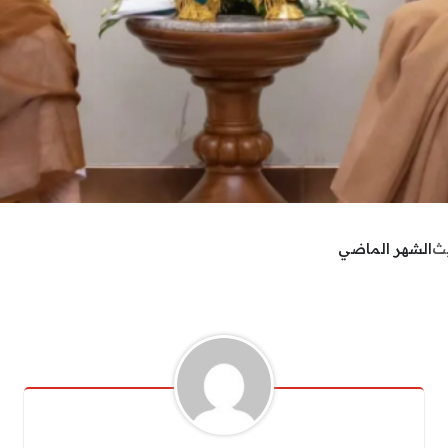
يث
الشهر الماضي