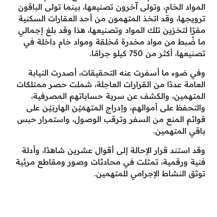
المواد الخام، وتولى آخرون تصنيعها، بينما تولى الباقون
ترويجها، وقد اتخذ المتهمون من أحد العقارات السكنية
مقرًا لتخزين تلك المواد وتصنيعها، هذا وقد بلغ إجمالي
ما ضُبط من مواد مخدرة مُخلقة ومواد خام داخلة في
تصنيعها، أكثر من 750 كيلو جرامًا.
وفي ضوء ما أسفرت عنه التحقيقات، أصدرت النيابة
العامة عددًا من القرارات العاجلة، شملت حصر ممتلكات
المتهمين، والكشف عن سرية حساباتهم المصرفية،
والتحفظ على أموالهم، وإدراج المتهمَيْن الهاربَيْن على
قوائم المنع من السفر وترقب الوصول، واستمرار حبس
باقي المتهمين.
وقد استند قرار الإحالة إلى أقوال عشرين شاهدًا، وأدلة
فنية ورقمية، تمثلت في محادثات وصور ومقاطع مرئية
توثق النشاط الإجرامي للمتهمين.