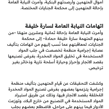
أموال المتهمين وأرصدتهم البنكية، وأمرت النيابة العامة
بإحالة المتهمين إلى محكمة الجنايات المختصة.
اتهامات النيابة العامة لسارة خليفة
وأمرت النيابة العامة بإحالة ثمانية وعشرين متهمًا –من
بينهم المتهمة سارة خليفة حمادة– إلى محكمة
الجنايات، لمعاقبتهم عما نُسب إليهم من اتهامات بتأليف
عصابة إجرامية منظمة تخصصت في جلب المواد
المستخدمة في تخليق المواد المخدرة، بغرض تصنيعها
بقصد الاتجار وإحراز وحيازة أسلحة نارية وذخائر بغير
ترخيص.
وكشفت التحقيقات عن قيام المتهمين بتأليف منظمة
إجرامية يتزعمها بعضهم، بغرض تصنيع المواد المخدرة
المُخلقة بقصد الاتجار فيها، وذلك عن طريق استيراد
المواد المستخدمة في التصنيع من خارج البلاد، وتوزعت
الأدوار فيما بينهم على مراحل، فاضطلع بعضهم بجلب