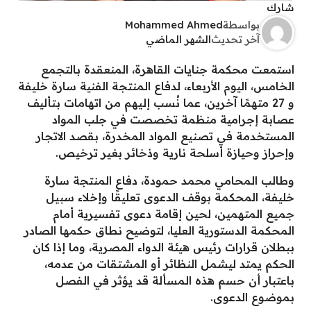
شارك
بواسطة
Mohammed Ahmed
آخر تحديث
الشهر الماضي
استمعت محكمة جنايات القاهرة، المنعقدة بالتجمع
الخامس، اليوم الأربعاء، لدفاع المنتجة الفنية سارة خليفة
و 27 متهمًا آخرين، عما نُسب إليهم من اتهامات بتأليف
عصابة إجرامية منظمة تخصصت في جلب المواد
المستخدمة في تصنيع المواد المخدرة، بقصد الاتجار
وإحراز وحيازة أسلحة نارية وذخائر بغير ترخيص.
وطالب المحامي محمد حمودة، دفاع المنتجة سارة
خليفة، المحكمة بوقف الدعوى تعليقًا وإخلاء سبيل
جميع المتهمين، لحين إقامة دعوى تفسيرية أمام
المحكمة الدستورية العليا، لتوضيح نطاق حكمها الصادر
ببطلان قرارات رئيس هيئة الدواء المصرية، وما إذا كان
الحكم يمتد ليشمل النظائر أو المشتقات من عدمه،
باعتبار أن حسم هذه المسألة قد يؤثر في الفصل
بموضوع الدعوى.