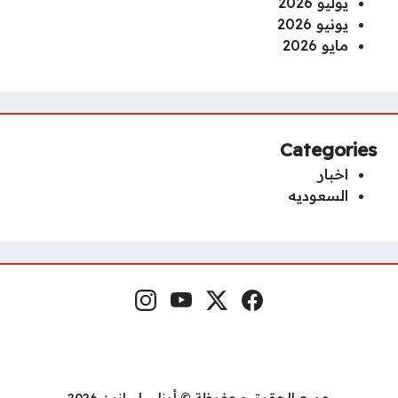
يوليو 2026
يونيو 2026
مايو 2026
Categories
اخبار
السعوديه
فيسبوك
منصة إكس
يوتيوب
إنستغرام
مواقع التواصل
جميع الحقوق محفوظة © أونلي ليبانون 2026