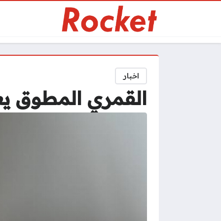
اخبار
القمري المطوق يعك