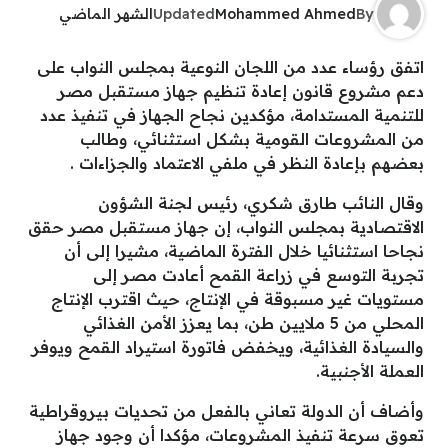
By
Mohammed Ahmed
Updated
الشهر الماضي
اتفق رؤساء عدد من اللجان النوعية بمجلس النواب على
دعم مشروع قانون إعادة تنظيم جهاز مستقبل مصر
للتنمية المستدامة، مؤكدين نجاح الجهاز في تنفيذ عدد
من المشروعات القومية بشكل استثنائي، وطالب
بعضهم بإعادة النظر في ملفي الاعتماد والجزاءات .
وقال النائب طارق شكري، رئيس لجنة الشؤون
الاقتصادية بمجلس النواب، إن جهاز مستقبل مصر حقق
نجاحا استثنائيا خلال الفترة الماضية، مشيرا إلى أن
تجربة التوسع في زراعة القمح أعادت مصر إلى
مستويات غير مسبوقة في الإنتاج، حيث اقترب الإنتاج
المحلي من 5 ملايين طن، بما يعزز الأمن الغذائي
والسيادة الغذائية، ويخفض فاتورة استيراد القمح ويوفر
العملة الأجنبية.
وأضاف أن الدولة تعاني بالفعل من تحديات بيروقراطية
تعوق سرعة تنفيذ المشروعات، مؤكدا أن وجود جهاز