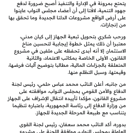
يتمتع بمرونة في الإدارة والتنفيذ أصبح ضرورة لدفع
جهود التنمية، لافتا إلى أن أعضاء مجلس النواب عاينوا
على أرض الواقع مشروعات الدلتا الجديدة وما تحقق بها
من إنجازات.
ورحب شكري بتحويل تبعية الجهاز إلى كيان مدني،
معتبرا أن ذلك يمثل خطوة إيجابية لتحسين مناخ
الاستثمار، إلا أنه أبدى تحفظه على ملفين في مشروع
القانون، الأولى الخاصة بمكاتب الاعتماد، والثانية
المتعلقة بالجزاءات المالية، مطالبا بتوضيح آليات فرضها،
وقيمتها، وسبل التظلم منها.
من جانبه، أعلن النائب محمد عباس حلمي، رئيس لجنة
الدفاع والأمن القومي بمجلس النواب، موافقته على
مشروع القانون، مؤكدا تأييده انتقال الإشراف على الجهاز
من وزارة الدفاع إلى رئاسة الجمهورية، باعتباره تنظيما
يتناسب مع طبيعة المرحلة الجديدة للجهاز.
بدوره، أكد النائب محمد سعفان، رئيس لجنة القوى
العاملة بمجلس النواب، موافقة اللجنة على مشروع