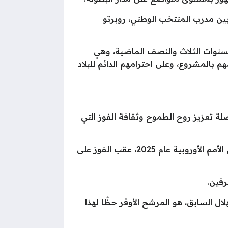
ه وبين مدرب المنتخب الوطني، روبرتو
 السنوات الثلاث والنصف الماضية، وهي
20، وعلى تفانيهم واحترافيتهم والتزامهم بالمشروع، وعلى احترامهم الدائم للبلاد
لة تعزيز روح الطموح وثقافة الفوز التي
روبرتو مارتينيز تولى تدريب البرتغال خلال عام 2023، خلفًأ لـفرناندو سانتوس، وحقق مع الفريق لقب دوري الأمم الأوروبية عام 2025، عقب الفوز على
رفين.
ل السابق، هو المرشح الأوفر حظًا لهذا