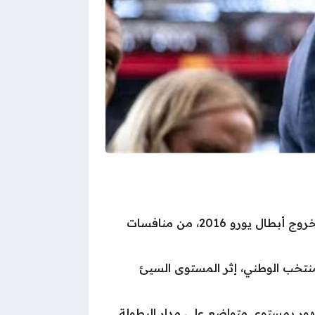
أعلن الاتحاد البرتغالي لكرة القدم منذ قليل، عن رحيل روبرتو مارتينيز عن منصبه كمدير فني للفريق، عقب خروج أبطال يورو 2016، من منافسات
لمنتخب الوطني، إثر المستوى السيئ