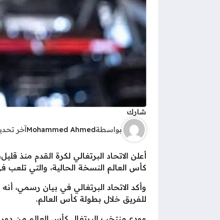
شارك
بواسطة
Mohammed Ahmed
آخر تحد
كأس العالم النسخة الحالية، والتي تلعب في
وأكد الاتحاد البرتغالي في بيان رسمي، أن
للفريق خلال بطولة كأس العالم.
وودع منتخب البرتغال كأس العالم من دور الـ16، عقب الخسارة بشكل مخيب للآمال أمام إسبانيا 1-0، والظهور بمستوى متواضع على مدار الب