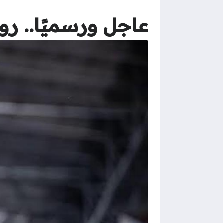
عاجل ورسميًا.. رو