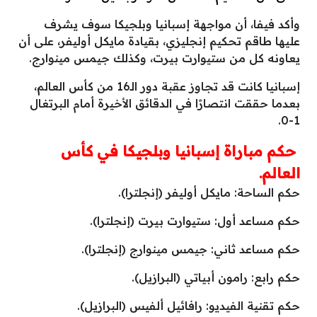
وأكد فيفا، أن مواجهة إسبانيا وبلجيكا سوف يشرف
عليها طاقم تحكيم إنجليزي، بقيادة مايكل أوليفر، على أن
يعاونه كل من ستيوارت بيرت، وكذلك جيمس مينوارج.
إسبانيا كانت قد تجاوز عقبة دور الـ16 من كأس العالم،
بعدما حققت انتصارًا في الدقائق الأخيرة أمام البرتغال
1-0.
حكم مباراة إسبانيا وبلجيكا في كأس
العالم.
حكم الساحة: مايكل أوليفر (إنجلترا).
حكم مساعد أول: ستيوارت بيرت (إنجلترا).
حكم مساعد ثاني: جيمس مينوارج (إنجلترا).
حكم رابع: رامون أبياتي (البرازيل).
حكم تقنية الفيديو: رافائيل ألفيس (البرازيل).