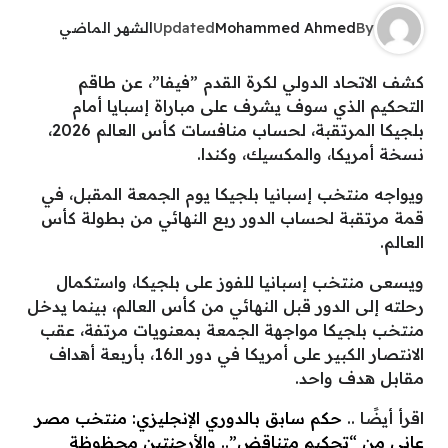
By
Mohammed Ahmed
Updated
الشهر الماضي
كشف الاتحاد الدولي لكرة القدم ”فيفا”، عن طاقم
التحكيم الذي سوف يشرف على مباراة إسبايا أمام
بلجيكا المرتقبة، لحساب منافسات كأس العالم 2026،
نسخة أمريكا، والمكسيك، وكندا.
ويواجه منتخب إسبانيا بلجيكا يوم الجمعة المقبل، في
قمة مرتقبة لحساب الدور ربع النهائي من بطولة كأس
العالم.
ويسعى منتخب إسبانيا للفوز على بلجيكا، واستكمال
رحلته إلى الدور قبل النهائي من كأس العالم، بينما يدخل
منتخب بلجيكا مواجهة الجمعة بمعنويات مرتفة، عقب
الانتصار الكبير على أمريكا في دور الـ16، بأربعة أهداف
مقابل هدف واحد.
اقرأ أيضًا ..
حكم سابق بالدوري الإنجليزي: منتخب مصر
عانى من “تحكيم متناقض”.. والأرجنتين محظوظة