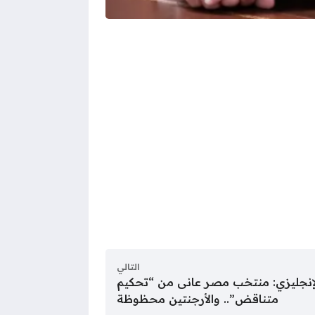
التالي
إنجليزي: منتخب مصر عانى من “تحكيم
متناقض”.. والأرجنتين محظوظة