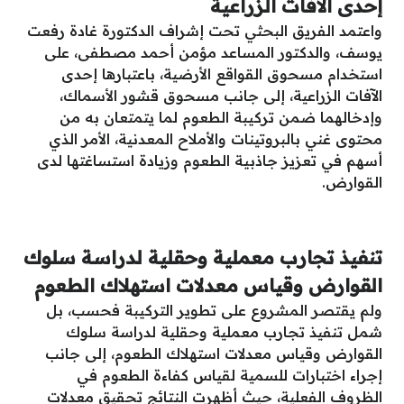
إحدى الآفات الزراعية
واعتمد الفريق البحثي تحت إشراف الدكتورة غادة رفعت
يوسف، والدكتور المساعد مؤمن أحمد مصطفى، على
استخدام مسحوق القواقع الأرضية، باعتبارها إحدى
الآفات الزراعية، إلى جانب مسحوق قشور الأسماك،
وإدخالهما ضمن تركيبة الطعوم لما يتمتعان به من
محتوى غني بالبروتينات والأملاح المعدنية، الأمر الذي
أسهم في تعزيز جاذبية الطعوم وزيادة استساغتها لدى
القوارض.
تنفيذ تجارب معملية وحقلية لدراسة سلوك
القوارض وقياس معدلات استهلاك الطعوم
ولم يقتصر المشروع على تطوير التركيبة فحسب، بل
شمل تنفيذ تجارب معملية وحقلية لدراسة سلوك
القوارض وقياس معدلات استهلاك الطعوم، إلى جانب
إجراء اختبارات للسمية لقياس كفاءة الطعوم في
الظروف الفعلية، حيث أظهرت النتائج تحقيق معدلات