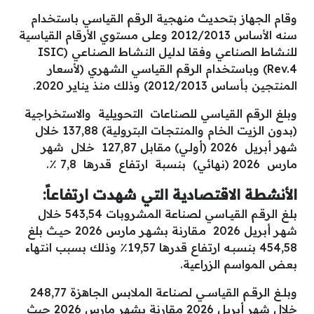
وقام الجهاز بتحديث منهجية الرقم القياسي باستخدام
سنه الأساس 2012/2013 وعلى مستوي الأرقام القياسية
للنـشاط الصناعي وفقا لدليل النـشـاط الـصنـاعي (ISIC
Rev.4) وباستخدام الرقم القياسي الشـهري (لأسعار
المنتجين بأساس 2012/2013) وذلك منذ يناير 2020.
وبلغ الرقم القيـاسي للصناعات التحويلية والاستخراجية
(بدون الزيت الخام والمنتجـات البترولية) 137,88 خلال
شهر أبريل 2026 (أولـي) مقابل 127,87 خلال شهر
مارس 2026 (نهائي) بنسبة ارتفاع قدرها 7,8 ٪.
الأنشطة الاقتصادية التي شهدت ارتفاعاً:
بلـغ الرقـم القيــاسي لصناعة المشروبات 543,54 خلال
شهـر أبريل 2026 مـقارنة بشـهـر مارس 2026 حيــث بلغ
454,58 بنسبــه ارتفاع قدرها 19,57٪ وذلك بسبب انتهاء
بعض المواسم الزراعية.
وبلـــغ الرقــم القياســـي لصناعة الملابس الجاهزة 248,77
خلال شهر أبريل 2026 مقارنة بشهر مارس 2026 حيث