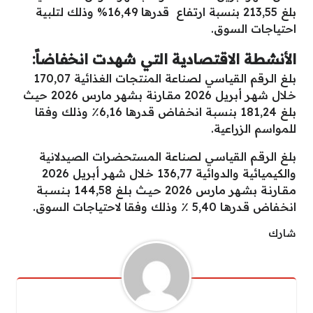
بلغ 213,55 بنسبة ارتفاع قدرها 16,49% وذلك لتلبية
احتياجات السوق.
الأنشطة الاقتصادية التي شهدت انخفاضاً:
بلـغ الـرقم القيـاسي لصناعة المنتجات الغذائية 170,07
خـلال شهـر أبريل 2026 مقــارنة بشهر مارس 2026 حيـث
بلـغ 181,24 بنسبـة انخفـاض قـدرها 6,16٪ وذلك وفقا
للمواسم الزراعية.
بلـغ الرقـم القياسـي لصناعة المستحضرات الصيدلانية
والكيميائية والدوائية 136,77 خـلال شهـر أبريل 2026
مقــارنـة بشـهر مارس 2026 حـيــث بـلـغ 144,58 بــنســبـة
انخفاض قـدرهـا 5,40 ٪ وذلك وفقا لاحتياجات السوق.
شارك