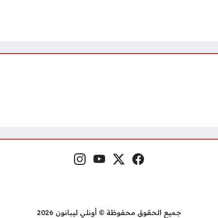
فيسبوك
منصة إكس
يوتيوب
إنستغرام
مواقع التواصل
جميع الحقوق محفوظة © أونلي ليبانون 2026