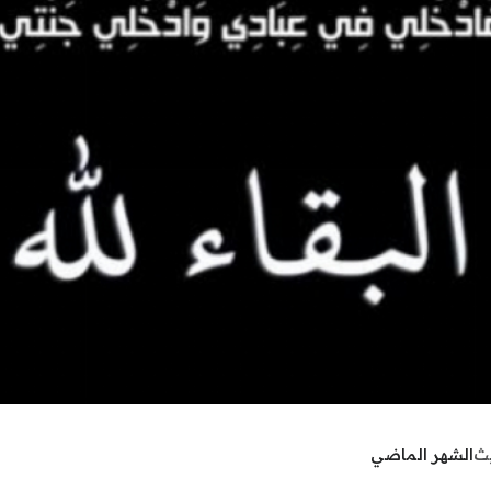
يث
الشهر الماضي