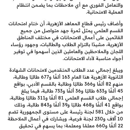
والتعامل الفوري مع أي ملاحظات بما يضمن انتظام
العملية الامتحانية.
وأضاف رئيس قطاع المعاهد الأزهرية، أن ختام امتحانات
القسم العلمي يمثل ثمرة جهد متواصل من جميع
القائمين على أعمال الامتحانات في مختلف المناطق
الأزهرية، مشيدًا بالتزام الطلاب والطالبات، وجهود رؤساء
اللجان والملاحظين والعاملين الذين أسهموا في توفير
أجواء مناسبة لأداء الامتحانات.
ويبلغ إجمالي عدد الطلاب المتقدمين لامتحانات الشهادة
الثانوية الأزهرية هذا العام 163 ألفًا و677 طالبًا وطالبة،
منهم 82 ألفًا و366 طالبًا وطالبة بالقسم الأدبي، بواقع
45 ألفًا و633 طالبًا و36 ألفًا و733 طالبة، فيما يبلغ
إجمالي طلاب القسم العلمي 81 ألفًا و311 طالبًا وطالبة،
بواقع 41 ألفًا و468 طالبًا و39 ألفًا و843 طالبة، وذلك
من خلال 581 لجنة رئيسة على مستوى الجمهورية تضم
10 آلاف و230 لجنة فرعية، ويشارك في أعمال الملاحظة
22 ألفًا و660 معلمًا ومعلمة؛ بما يسهم في تحقيق