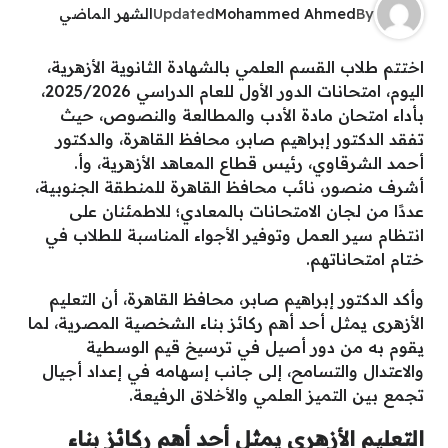
By
Mohammed Ahmed
Updated
الشهر الماضي
اختتم طلاب القسم العلمي بالشهادة الثانوية الأزهرية،
اليوم، امتحانات الدور الأول للعام الدراسي 2025/2026،
بأداء امتحان مادة الأدب والمطالعة والنصوص، حيث
تفقد الدكتور إبراهيم صابر، محافظ القاهرة، والدكتور
أحمد الشرقاوي، رئيس قطاع المعاهد الأزهرية، وأ.
أشرف منصور، نائب محافظ القاهرة للمنطقة الجنوبية،
عددًا من لجان الامتحانات بالمعادي؛ للاطمئنان على
انتظام سير العمل وتوفير الأجواء المناسبة للطلاب في
ختام امتحاناتهم.
وأكد الدكتور إبراهيم صابر، محافظ القاهرة، أن التعليم
الأزهرى يمثل أحد أهم ركائز بناء الشخصية المصرية، لما
يقوم به من دور أصيل في ترسيخ قيم الوسطية
والاعتدال والتسامح، إلى جانب إسهامه في إعداد أجيال
تجمع بين التميز العلمي والأخلاق الرفيعة.
التعليم الأزهرى يمثل أحد أهم ركائز بناء