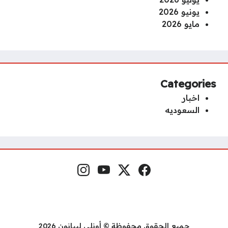
يونيو 2026
مايو 2026
Categories
اخبار
السعوديه
فيسبوك
منصة إكس
يوتيوب
إنستغرام
مواقع التواصل
جميع الحقوق محفوظة © أونلي ليبانون 2026