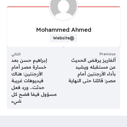
Mohammed Ahmed
Website
Previous
التالي
ألفاريز يرفض الحديث
إبراهيم حسن بعد
عن مستقبله ويشيد
خسارة مصر أمام
بأداء الأرجنتين أمام
الأرجنتين: هناك
مصر: قاتلنا حتى النهاية
فيديوهات غريبة
حدثت.. ورد فعل
مسؤول فيفا فضح كل
شيء