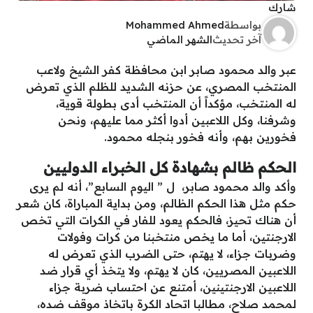
شارك
بواسطة
Mohammed Ahmed
آخر تحديث
الشهر الماضي
عبر والد محمود صابر ابن محافظة كفر الشيخ ولاعب
المنتخب المصري، عن حزنه الشديد للظلم الذي تعرض
له المنتخب، مؤكداً أن المنتخب أدى بطولة قوية،
وشرفنا، وكل اللاعبين أدوا أكثر مما عليهم، ونحن
فخورين بهم، وأنه فخور بنجله محمود.
الحكم ظالم بشهادة كل الخبراء الدوليين
وأكد والد محمود صابر، ل ” اليوم السابع”، أنه لم يرى
حكم مثل هذا الحكم الظالم، ومن بداية المباراة، كان شعر
أن هناك تحيز، فالحكم يعود للفار في الكرات التي تخص
الارجنتين، أما ما يخص منتخبنا من كرات وفولات
وضربات جزاء، لا يهتم، حتى الضرب الذي تعرض له
اللاعبين المصريين، كان لا يهتم، ولا يتخذ أي قرار ضد
اللاعبين الارجنتينين، أمتنع عن احتساب ضربة جزاء
لمحمد صلاح، مطالبا اتحاد الكرة باتخاذ موقف ضده،