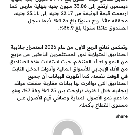
ديسمبر، ارتفع إلى 33.86 مليون جنيه بنهاية مارس. كما
ارتفعت قيمة الوثيقة من 22.17 جنيه إلى 23.11 جنيه،
محققة عائدًا ربع سنويًا بلغ 4.25%، فيما سجل
الصندوق عائدًا سنويًا بلغ 36.9%.
وتعكس نتائج الربع الأول من عام 2026 استمرار جاذبية
الصناديق المتوازنة لدى المستثمرين الباحثين عن مزيج
من النمو والعائد المنتظم، حيث استفادت هذه الصناديق
من الأداء الإيجابي للأسواق المالية وأدوات الدخل الثابت
في الوقت نفسه. كما أظهرت البيانات أن جميع
الصناديق التي توافرت لها بيانات مقارنة حققت عوائد
إيجابية خلال الفترة، تراوحت بين 4.25% و7.36%، وهو
ما دعم نمو الأصول المدارة وصافي قيم الأصول على
مستوى القطاع بأكمله.
Share