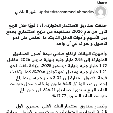
Share
By
Mohammed Ahmed
Updated
الشهر الماضي
حققت صناديق الاستثمار المتوازنة، أداءً قويًا خلال الربع
الأول من عام 2026، مستفيدة من مزيج استثماري يجمع
بين الأسهم وأدوات الدخل الثابت، ما انعكس على نمو
الأصول والعوائد في آن واحد.
وأظهرت البيانات ارتفاع صافي قيمة أصول الصناديق
المتوازنة إلى 2.93 مليار جنيه بنهاية مارس 2026، مقابل
1.72 مليار جنيه بنهاية ديسمبر 2025، بزيادة بلغت نحو
1.21 مليار جنيه ومعدل نمو تجاوز 70.6%، كما ارتفعت
قيمة الأصول المدارة إلى 3.02 مليار جنيه، بينما بلغ
إجمالي عدد الوثائق 64.3 مليون وثيقة، وسجل متوسط
العائد الربع سنوي للصناديق 6.21%، في حين بلغ
متوسط العائد السنوي 17.77%.
وتصدر صندوق استثمار البنك الأهلي المصري الأول
قائمة الصناديق المتوازنة من حيث حجم الأصول المدارة،